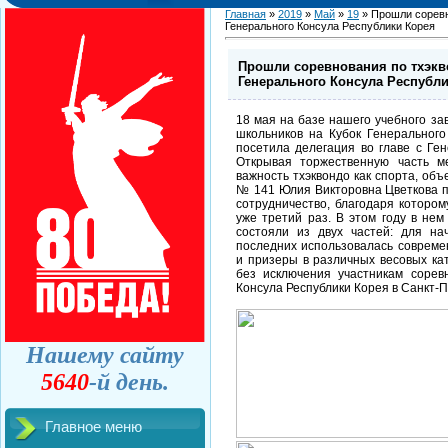
Главная
»
2019
»
Май
»
19
» Прошли соревн
Генерального Консула Республики Корея
Прошли соревнования по тхэкв
Генерального Консула Республ
18 мая на базе нашего учебного за
школьников на Кубок Генерального
посетила делегация во главе с Ге
Открывая торжественную часть м
важность тхэквондо как спорта, об
№ 141 Юлия Викторовна Цветкова п
сотрудничество, благодаря которо
уже третий раз. В этом году в не
состояли из двух частей: для н
последних использовалась совреме
и призеры в различных весовых ка
без исключения участникам соре
Консула Республики Корея в Санкт-П
Нашему сайту
5640
-й день.
Главное меню