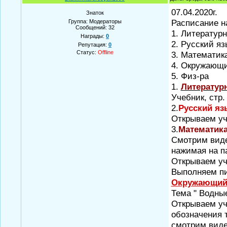
07.04.2020г.
Знаток
Расписание на
Группа: Модераторы
Сообщений:
32
1. Литературн
Награды:
0
2. Русский яз
Репутация:
0
Статус:
Offline
3. Математик
4. Окружающи
5. Физ-ра
1.
Литератур
Учебник, стр.
2.
Русский яз
Открываем уче
3.
Математик
Смотрим ви
нажимая на па
Открываем уч
Выполняем пи
Окружающий
Тема " Водные
Открываем уч
обозначения т
смотрим вид