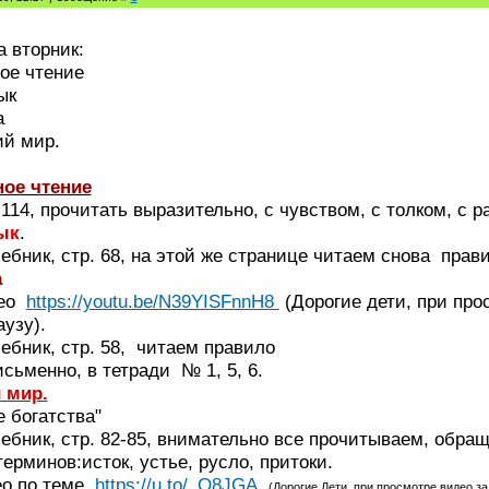
 вторник:
ое чтение
ык
а
й мир.
ное чтение
 114, прочитать выразительно, с чувством, с толком, с 
ык
.
бник, стр. 68, на этой же странице читаем снова прави
а
део
https://youtu.be/N39YISFnnH8
(Дорогие дети, при про
узу).
ебник, стр. 58, читаем правило
сьменно, в тетради № 1, 5, 6.
 мир.
 богатства"
ебник, стр. 82-85, внимательно все прочитываем, обра
ерминов:исток, устье, русло, притоки.
ео по теме
https://u.to/_Q8JGA
(Дорогие Дети, при просмотре видео за