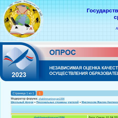
Государст
с
А
Страница
1
из
1
1
Модератор форума:
zhaklinmartirosyan1996
Школьный форум
»
Персональные страницы учителей
»
Мартиросян Жаклин Аветико
zhaklinmartirosyan1996
Дата: Среда, 01.04.20