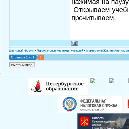
нажимая на паузу
Открываем учебн
прочитываем.
Школьный форум
»
Персональные страницы учителей
»
Мартиросян Жаклин Аветиковн
Страница
1
из
1
1