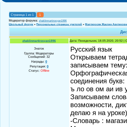
Страница
1
из
1
1
Модератор форума:
zhaklinmartirosyan1996
Школьный форум
»
Персональные страницы учителей
»
Мартиросян Жаклин Аветиковн
Дис
zhaklinmartirosyan1996
Дата: Понедельник, 18.05.2020, 20:52 |
Русский язык
Знаток
Группа: Модераторы
Открываем тетрад
Сообщений:
32
Награды:
0
записываем тему
Репутация:
0
Статус:
Offline
Орфографическая 
соединения букв:
ъ ло ов ом аи ив 
Записываем слов
возможности, дик
делаю я на уроке
-Словарь : магаз