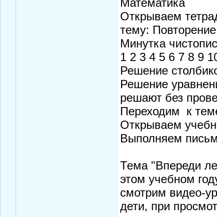
Математика
Открываем тетрад
тему: Повторение
Минутка чистопис
1 2 3 4 5 6 7 8 9 1
Решение столбико
Решение уравнени
решают без прове
Переходим к тем
Открываем учебни
Выполняем письм
Тема "Впереди ле
этом учебном год
смотрим видео-у
дети, при просмо