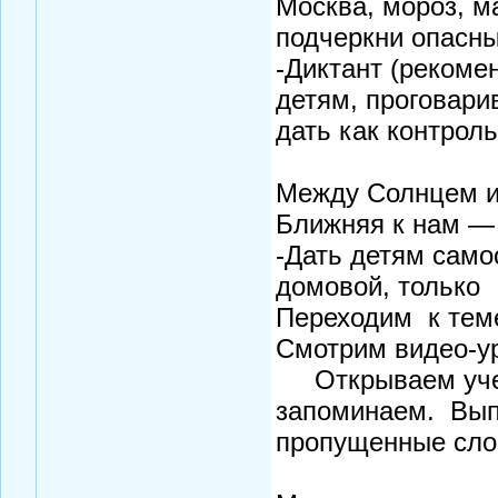
Москва, мороз, м
подчеркни опасны
-Диктант (рекоме
детям, проговари
дать как контрол
План
Между Солнцем и
Ближняя к нам —
-Дать детям само
домовой, только
Переходим к теме
Смотрим видео-у
Открываем учебн
запоминаем. Выпо
пропущенные сло