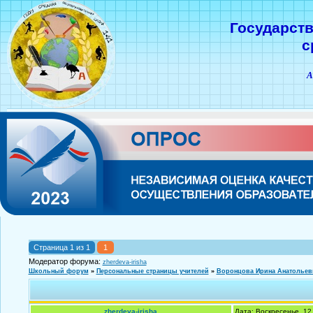
Государст
с
А
Страница
1
из
1
1
Модератор форума:
zherdeva-irisha
Школьный форум
»
Персональные страницы учителей
»
Воронцова Ирина Анатольев
zherdeva-irisha
Дата: Воскресенье, 12