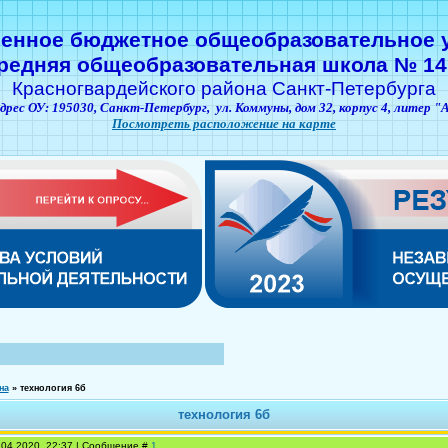
венное бюджетное общеобразовательное 
редняя общеобразовательная школа № 14
Красногвардейского района Санкт-Петербурга
дрес ОУ: 195030,
Санкт-Петербург,
ул. Коммуны, дом 32, корпус 4, литер "
Посмотреть расположение на карте
на
»
технология 6б
технология 6б
.04.2020, 22:37 | Сообщение #
1