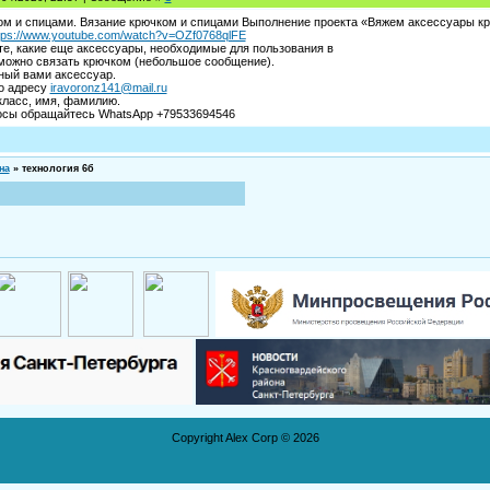
ом и спицами. Вязание крючком и спицами Выполнение проекта «Вяжем аксессуары к
tps://www.youtube.com/watch?v=OZf0768qlFE
е, какие еще аксессуары, необходимые для пользования в
можно связать крючком (небольшое сообщение).
ный вами аксессуар.
о адресу
iravoronz141@mail.ru
класс, имя, фамилию.
осы обращайтесь WhatsApp +79533694546
на
»
технология 6б
Copyright Alex Corp © 2026