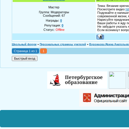
Тема: Вязание крючк
Мастер
Посмотрите видео
ht
Группа: Модераторы
Подумайте и напишит
Сообщений:
67
современной жизни, 
Нарисуйте придуман
Награды:
0
Ваши работы я жду п
Репутация:
0
Не забудьте указать 
Статус:
Offline
Если возникнут вопр
Школьный форум
»
Персональные страницы учителей
»
Воронцова Ирина Анатольев
Страница
1
из
1
1