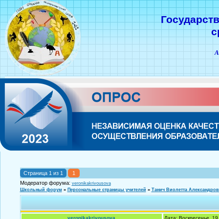
Государст
с
А
Страница
1
из
1
1
Модератор форума:
veronikakrivousova
Школьный форум
»
Персональные страницы учителей
»
Танич Виолетта Александров
veronikakrivousova
Дата: Воскресенье, 19