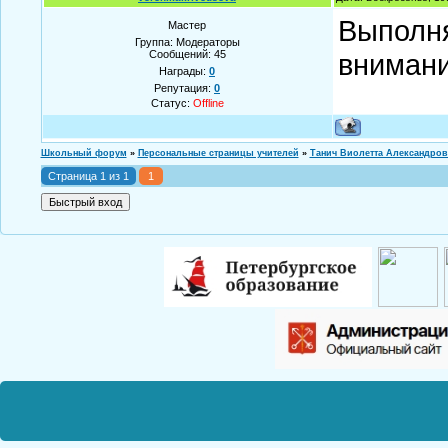
Выполня
Мастер
Группа: Модераторы
Сообщений:
45
внимани
Награды:
0
Репутация:
0
Статус:
Offline
Школьный форум
»
Персональные страницы учителей
»
Танич Виолетта Александров
Страница
1
из
1
1