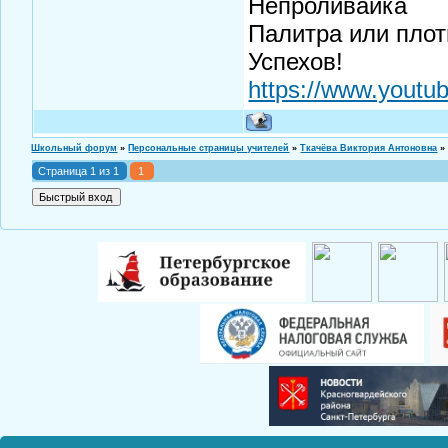
Непроливайка
Палитра или плот
Успехов!
https://www.you
Школьный форум
»
Персональные страницы учителей
»
Ткачёва Виктория Антоновна
»
Страница
1
из
1
1