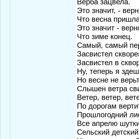
Верба зацвела.
Это значит, - верн
Что весна пришл
Это значит - верн
Что зиме конец.
Самый, самый пе
Засвистел скворе
Засвистел в скво
Ну, теперь я здеш
Но весне не верьт
Слышен ветра сви
Ветер, ветер, вет
По дорогам верти
Прошлогодний лис
Все апрелю шутки
Сельский детский