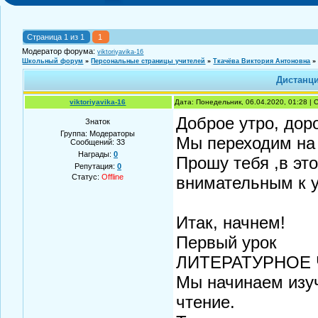
Страница
1
из
1
1
Модератор форума:
viktoriyavika-16
Школьный форум
»
Персональные страницы учителей
»
Ткачёва Виктория Антоновна
»
Дистанци
viktoriyavika-16
Дата: Понедельник, 06.04.2020, 01:28 |
Доброе утро, доро
Знаток
Группа: Модераторы
Мы переходим на 
Сообщений:
33
Награды:
0
Прошу тебя ,в эт
Репутация:
0
Статус:
Offline
внимательным к 
Итак, начнем!
Первый урок
ЛИТЕРАТУРНОЕ
Мы начинаем изуч
чтение.