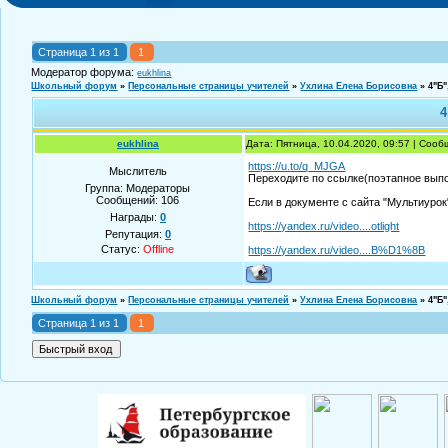
Страница
1
из
1
1
Модератор форума:
eukhlina
Школьный форум
»
Персональные страницы учителей
»
Ухлина Елена Борисовна
»
4"Б"
4
eukhlina
Дата: Пятница, 10.04.2020, 09:57 | Соо
https://u.to/q_MJGA
Мыслитель
Переходите по ссылке(поэтапное выпо
Группа: Модераторы
Сообщений:
106
Если в документе с сайта "Мультиурок
Награды:
0
https://yandex.ru/video....otlight
Репутация:
0
Статус:
Offline
https://yandex.ru/video....B%D1%8B
Школьный форум
»
Персональные страницы учителей
»
Ухлина Елена Борисовна
»
4"Б"
Страница
1
из
1
1