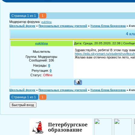
Страница
1
из
1
1
Модератор форума:
eukhlina
Школьный форум
»
Персональные страницы учителей
»
Ухлина Елена Борисовна
»
4 кл
4 кл
eukhlina
Дата: Среда, 20.05.2020, 22:38 | Сообщ
Здравствуйте, ребята! В этом году ва
Мыслитель
https://edu.skysmart.ru/student/ruvifezu
Группа: Модераторы
Желаю вам отлично провести лето, на
Сообщений:
106
Награды:
0
Репутация:
0
Статус:
Offline
Школьный форум
»
Персональные страницы учителей
»
Ухлина Елена Борисовна
»
4 кл
Страница
1
из
1
1