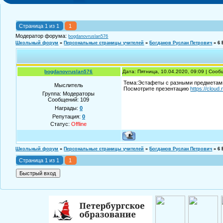
Страница
1
из
1
1
Модератор форума:
bogdanovruslan576
Школьный форум
»
Персональные страницы учителей
»
Богданов Руслан Петрович
»
6 
bogdanovruslan576
Дата: Пятница, 10.04.2020, 09:09 | Соо
Тема:Эстафеты с разными предметам
Мыслитель
Посмотрите презентацию
https://cloud
Группа: Модераторы
Сообщений:
109
Награды:
0
Репутация:
0
Статус:
Offline
Школьный форум
»
Персональные страницы учителей
»
Богданов Руслан Петрович
»
6 
Страница
1
из
1
1