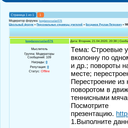
Страница
1
из
1
1
Модератор форума:
bogdanovruslan576
Школьный форум
»
Персональные страницы учителей
»
Богданов Руслан Петрович
»
5
bogdanovruslan576
Дата: Вторник, 21.04.2020, 20:38 | Соо
Тема: Строевые у
Мыслитель
Группа: Модераторы
вколонну по одно
Сообщений:
109
Награды:
0
и др.; повороты н
Репутация:
0
Статус:
Offline
месте; перестрое
Перестроение из 
поворотом в движ
теннисными мяча
Посмотрите
презентацию.
htt
1.Выполните дан