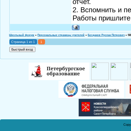
отчет.
2. Вспомнить и п
Работы пришлите
Школьный форум
»
Персональные страницы учителей
»
Богданов Руслан Петрович
»
5
Страница
1
из
1
1
Copy