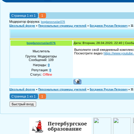
Страница
1
из
1
1
Модератор форума:
bogdanovruslan576
Школьный форум
»
Персональные страницы учителей
»
Богданов Руслан Петрович
»
1
bogdanovruslan576
Дата: Вторник, 28.04.2020, 22:40 | Соо
Выполните свой ежедневный комплекс
Мыслитель
Посмотрите видео
https://www.youtub
Группа: Модераторы
Сообщений:
109
Награды:
0
Репутация:
0
Статус:
Offline
Школьный форум
»
Персональные страницы учителей
»
Богданов Руслан Петрович
»
1
Страница
1
из
1
1