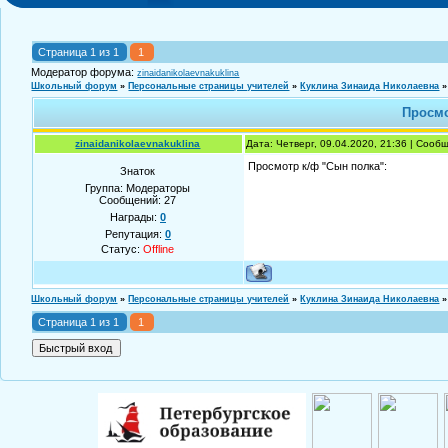
Страница
1
из
1
1
Модератор форума:
zinaidanikolaevnakuklina
Школьный форум
»
Персональные страницы учителей
»
Куклина Зинаида Николаевна
»
Просмо
zinaidanikolaevnakuklina
Дата: Четверг, 09.04.2020, 21:36 | Соо
Просмотр к/ф "Сын полка":
Знаток
Группа: Модераторы
Сообщений:
27
Награды:
0
Репутация:
0
Статус:
Offline
Школьный форум
»
Персональные страницы учителей
»
Куклина Зинаида Николаевна
»
Страница
1
из
1
1