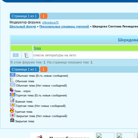
Страница
1
из
1
1
Модератор форума:
shkredova70
Школьный форум
»
Персональные страницы учителей
»
Шкредова Светлана Леонидов
Шкредова
Тема
список литературы на лето
В этом форуме тем:
1
. На странице показано тем:
1
.
Страница
1
из
1
1
Обычная тема (Есть новые сообщения)
Обычная тема
Обычная тема (Нет новых сообщений)
Тема - опрос
Горячая тема (Есть новые сообщения)
Важная тема
Горячая тема (Нет новых сообщений)
Горячая тема
Закрытая тема (Нет новых сообщений)
Закрытая тема