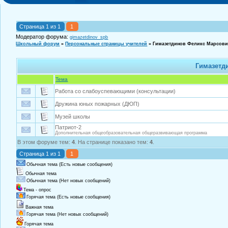
Страница
1
из
1
1
Модератор форума:
gimazetdinov_spb
Школьный форум
»
Персональные страницы учителей
»
Гимазетдинов Феликс Марсов
Гимазетд
Тема
Работа со слабоуспевающими (консультации)
Дружина юных пожарных (ДЮП)
Музей школы
Патриот-2
Дополнительная общеобразовательная общеразвивающая программа
В этом форуме тем:
4
. На странице показано тем:
4
.
Страница
1
из
1
1
Обычная тема (Есть новые сообщения)
Обычная тема
Обычная тема (Нет новых сообщений)
Тема - опрос
Горячая тема (Есть новые сообщения)
Важная тема
Горячая тема (Нет новых сообщений)
Горячая тема