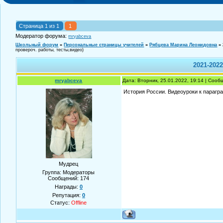
Страница
1
из
1
1
Модератор форума:
mryabceva
Школьный форум
»
Персональные страницы учителей
»
Рябцева Марина Леонидовна
»
провероч. работы, тесты,видео)
2021-202
mryabceva
Дата: Вторник, 25.01.2022, 19:14 | Соо
История России. Видеоуроки к параг
Мудрец
Группа: Модераторы
Сообщений:
174
Награды:
0
Репутация:
0
Статус:
Offline