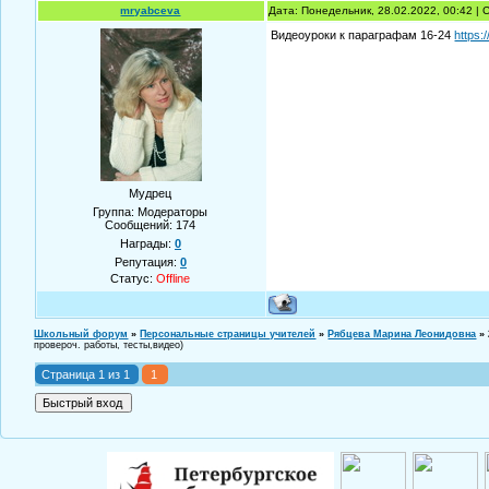
mryabceva
Дата: Понедельник, 28.02.2022, 00:42 |
Видеоуроки к параграфам 16-24
https:
Мудрец
Группа: Модераторы
Сообщений:
174
Награды:
0
Репутация:
0
Статус:
Offline
Школьный форум
»
Персональные страницы учителей
»
Рябцева Марина Леонидовна
»
провероч. работы, тесты,видео)
Страница
1
из
1
1