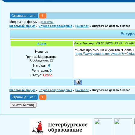
Страница
1
из
1
1
Модератор форума:
kub_natal
Школьный форум
»
Служба сопровождения
»
Психолог
»
Внеурочная деят-ть 5 класс
Внеуро
gringa
Дата: Четверг, 09.04.2020, 13:47 | Соо
фильм про эмоции и чувства "Полиан
Новичок
https://www.youtube.com/watch?v=2zd
Группа: Модераторы
Сообщений:
11
Награды:
0
Репутация:
0
Статус:
Offline
Школьный форум
»
Служба сопровождения
»
Психолог
»
Внеурочная деят-ть 5 класс
Страница
1
из
1
1