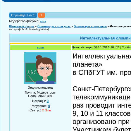
Страница
1
из
1
1
Модератор форума:
anna
Школьный форум
»
Олимпиады и конкурсы
»
Олимпиады и конкурсы
»
Интеллектуаль
им. проф. М.А. Бонч-Бруевича)
Интеллектуальная олимпи
anna
Дата: Четверг, 30.10.2014, 09:32 | Соо
Интеллектуальна
планета»
в СПбГУТ им. про
Санкт-Петербургс
Энциклопедовед
Группа: Модераторы
телекоммуникаций
Сообщений:
494
Награды:
0
раз проводит ин
Репутация:
0
Статус:
Offline
9, 10 и 11 класс
организовано при
Участникам будет