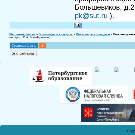
Большевиков, д.22,
pk@sut.ru
).
Школьный форум
»
Олимпиады и конкурсы
»
Олимпиады и конкурсы
»
Интеллектуаль
им. проф. М.А. Бонч-Бруевича)
Страница
1
из
1
1
Copy