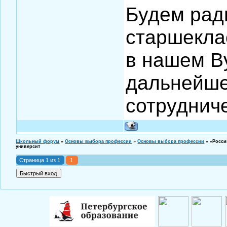
Будем рад
старшекла
в нашем В
дальнейше
сотруднич
Школьный форум
»
Основы выбора профессии
»
Основы выбора профессии
»
«Росси
университ
Страница
1
из
1
1