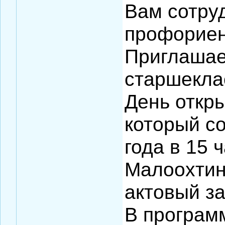
Вам сотру
профориен
Приглаша
старшекла
День откр
который с
года в 15 
Малоохтин
актовый за
В програм