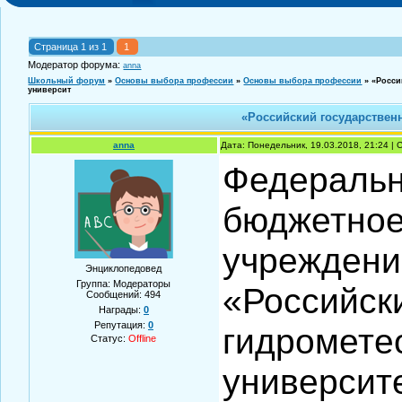
Страница
1
из
1
1
Модератор форума:
anna
Школьный форум
»
Основы выбора профессии
»
Основы выбора профессии
»
«Росси
университ
«Российский государствен
anna
Дата: Понедельник, 19.03.2018, 21:24 |
Федеральн
бюджетное
учреждени
Энциклопедовед
Группа: Модераторы
«Российск
Сообщений:
494
Награды:
0
Репутация:
0
гидромете
Статус:
Offline
университ