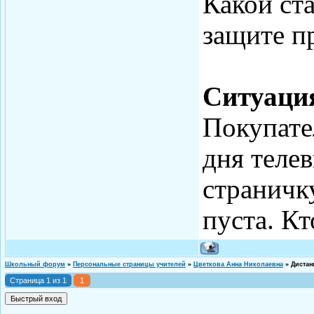
Какой ст
защите п
Ситуац
Покупател
дня телев
страничку
пуста. Кт
Школьный форум
»
Персональные страницы учителей
»
Цветкова Анна Николаевна
»
Дистан
Страница
1
из
1
1