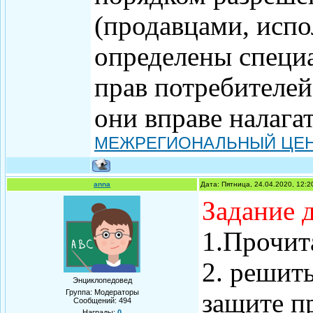
(продавцами, испо
определены специ
прав потребителей
они вправе налага
МЕЖРЕГИОНАЛЬНЫЙ ЦЕН
anna
Дата: Пятница, 24.04.2020, 12:
Задание д
1.Прочит
2. решит
Энциклопедовед
Группа: Модераторы
защите п
Сообщений:
494
Награды:
0