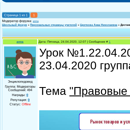
Страница
1
из
1
1
Модератор форума:
anna
Школьный форум
»
Персональные страницы учителей
»
Цветкова Анна Николаевна
»
Дистан
anna
Дата: Пятница, 24.04.2020, 12:07 | Сообщение #
1
Урок №1.22.04.2
23.04.2020 групп
Энциклопедовед
Группа: Модераторы
Тема
"Правовые 
Сообщений:
494
Награды:
0
Репутация:
0
Статус:
Offline