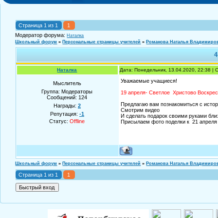
Страница
1
из
1
1
Модератор форума:
Наталка
Школьный форум
»
Персональные страницы учителей
»
Романова Наталья Владимиро
4
Наталка
Дата: Понедельник, 13.04.2020, 22:38 |
Уважаемые учащиеся!
Мыслитель
Группа: Модераторы
19 апреля- Светлое Христово Воскре
Сообщений:
124
Предлагаю вам познакомиться с истор
Награды:
2
Смотрим видео
Репутация:
-1
И сделать подарок своими руками бли
Статус:
Offline
Присылаем фото поделки к 21 апреля
Школьный форум
»
Персональные страницы учителей
»
Романова Наталья Владимиро
Страница
1
из
1
1