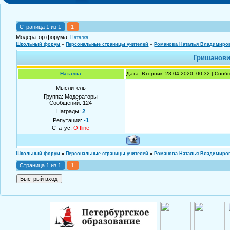
Страница
1
из
1
1
Модератор форума:
Наталка
Школьный форум
»
Персональные страницы учителей
»
Романова Наталья Владимиро
Гришанович
Наталка
Дата: Вторник, 28.04.2020, 00:32 | Соо
Мыслитель
Группа: Модераторы
Сообщений:
124
Награды:
2
Репутация:
-1
Статус:
Offline
Школьный форум
»
Персональные страницы учителей
»
Романова Наталья Владимиро
Страница
1
из
1
1