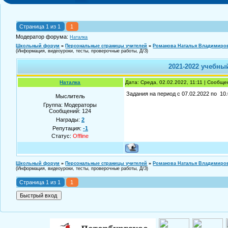
Страница
1
из
1
1
Модератор форума:
Наталка
Школьный форум
»
Персональные страницы учителей
»
Романова Наталья Владимиро
(Информация, видеоуроки, тесты, проверочные работы, Д/З)
2021-2022 учебны
Наталка
Дата: Среда, 02.02.2022, 11:11 | Сообщ
Задания на период с 07.02.2022 по 10
Мыслитель
Группа: Модераторы
Сообщений:
124
Награды:
2
Репутация:
-1
Статус:
Offline
Школьный форум
»
Персональные страницы учителей
»
Романова Наталья Владимиро
(Информация, видеоуроки, тесты, проверочные работы, Д/З)
Страница
1
из
1
1