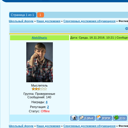
Страница
1
из
1
1
Школьный форум
»
Наши достижения
»
Спортивные достижения обучающихся
»
Фести
Ф
AlekShuric
Дата: Среда, 16.11.2016, 10:21 | Сообщ
Мыслитель
Группа: Проверенные
Сообщений:
140
Награды:
4
Репутация:
2
Статус:
Offline
Школьный форум
»
Наши достижения
»
Спортивные достижения обучающихся
»
Фести