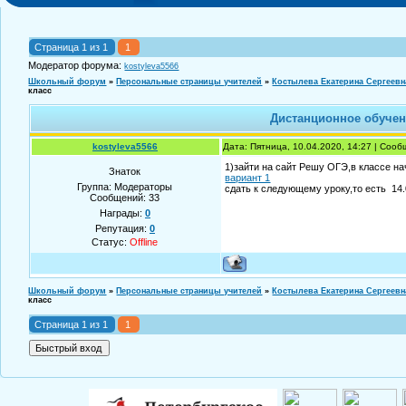
Страница
1
из
1
1
Модератор форума:
kostyleva5566
Школьный форум
»
Персональные страницы учителей
»
Костылева Екатерина Сергеевн
класс
Дистанционное обучени
kostyleva5566
Дата: Пятница, 10.04.2020, 14:27 | Соо
1)зайти на сайт Решу ОГЭ,в классе на
Знаток
вариант 1
Группа: Модераторы
сдать к следующему уроку,то есть 14
Сообщений:
33
Награды:
0
Репутация:
0
Статус:
Offline
Школьный форум
»
Персональные страницы учителей
»
Костылева Екатерина Сергеевн
класс
Страница
1
из
1
1