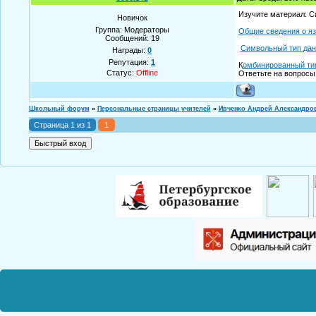
Изучите материал: С
Новичок
Группа: Модераторы
Общие сведения о я
Сообщений:
19
Символьный тип дан
Награды:
0
Репутация:
1
К
омбинированный ти
Статус:
Offline
Ответьте на вопросы
Школьный форум
»
Персональные страницы учителей
»
Ивченко Андрей Александро
Страница
1
из
1
1