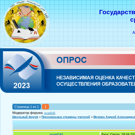
Государст
с
А
Страница
1
из
1
1
Модератор форума:
scool141
Школьный форум
»
Персональные страницы учителей
»
Ивченко Андрей Александро
scool141
Дата: Среда, 29.04.20