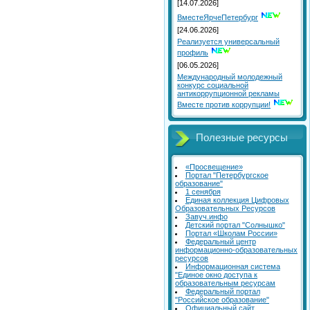
[14.07.2026]
ВместеЯрчеПетербург
[24.06.2026]
Реализуется универсальный
профиль
[06.05.2026]
Международный молодежный
конкурс социальной
антикоррупционной рекламы
Вместе против коррупции!
Полезные ресурсы
«Просвещение»
Портал "Петербургское
образование"
1 сенября
Единая коллекция Цифровых
Образовательных Ресурсов
Завуч.инфо
Детский портал "Солнышко"
Портал «Школам России»
Федеральный центр
информационно-образовательных
ресурсов
Информационная система
"Единое окно доступа к
образовательным ресурсам
Федеральный портал
"Российское образование"
Официальный сайт