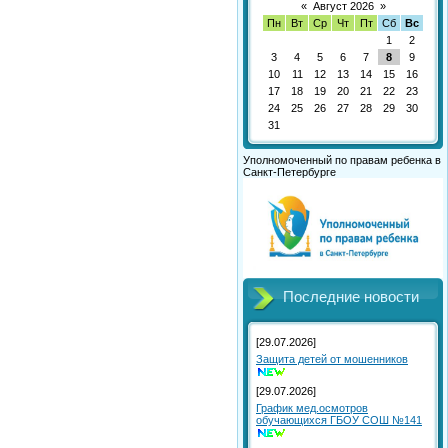
«
Август 2026
»
Пн
Вт
Ср
Чт
Пт
Сб
Вс
1
2
3
4
5
6
7
8
9
10
11
12
13
14
15
16
17
18
19
20
21
22
23
24
25
26
27
28
29
30
31
Уполномоченный по правам ребенка в
Санкт-Петербурге
Последние новости
[29.07.2026]
Защита детей от мошенников
[29.07.2026]
График мед.осмотров
обучающихся ГБОУ СОШ №141