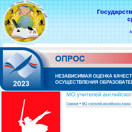
Государст
с
А
МО учителей английског
Главная
»
МО учителей английского языка