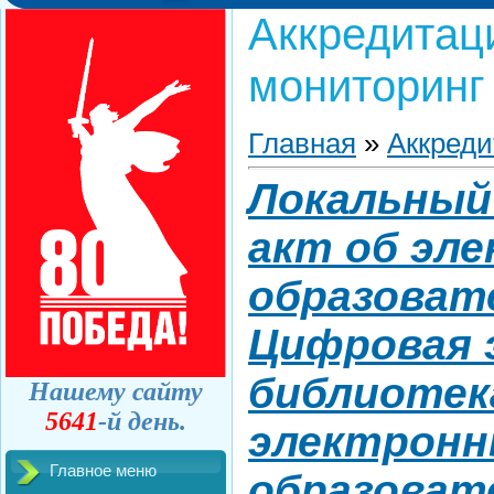
Аккредитац
мониторинг
Главная
»
Аккреди
Локальный
акт об эл
образоват
Цифровая 
библиотек
Нашему сайту
5641
-й день.
электрон
Главное меню
образоват