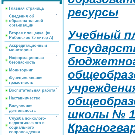
ресурсы
Главная страница
Сведения об
образовательной
организации
Учебный п
Вторая площадка. (ш.
Рябовское 75 литер А)
Государст
Аккредитационный
мониторинг
бюджетно
Информационная
безопасность
Мониторинг
общеобраз
Функциональная
грамотность
учреждени
Воспитательная работа
общеобраз
Наставничество
Внеурочная
школы № 1
деятельность
Служба психолого-
педагогического и
Красногва
социального
сопровождения