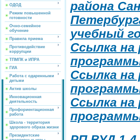
района Са
ОДОД
Режим повышенной
Петербурга
готовности
Очно-семейное
учебный г
обучение
Правила приема
Ссылка на 
Противодействие
коррупции
программы
ТПМПК и ИПРА
ГИА
Ссылка на 
Работа с одаренными
детьми
программы
Актив школы
Инновационная
Ссылка на 
деятельность
Профориентационная
программы
работа
Школа - территория
здорового образа жизни
Президентские
РП ВУД 1-4
спортивные игры