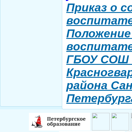
Приказ о 
Чистякова B.Y.
Косова К.П.
воспитат
Новик Д.В.
Миронова Е.Ю.
Положение
Святенко А.В.
воспитат
Нессель Д.А.
Крылова Н.С.
ГБОУ СОШ 
Мартиросян Ж.А.
Воронцова И.А.
Красногва
Ширяева Ю.С.
Филипенко И.Е.
района Са
Ивченко А.А.
Петербург
Белойван М.А.
Любицкая О.В.
Холина Л.А.
Постникова С.В.
Миронов Г.Б.
Иванова В.Я.