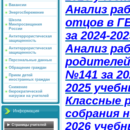
Вакансии
Анализ ра
Энергосбережение
отцов в Г
Школа
Минпросвещения
России
за 2024-20
Антитеррористическая
защищенность
Анализ ра
Антитеррористическая
защищенность
родителе
Персональные данные
Обращение граждан
№141 за 20
Прием детей
иностранных граждан
2025 учебн
Снижение
бюрократической
нагрузки на учителей
Классные 
собрания н
Информация
2026 учебн
Страницы учителей