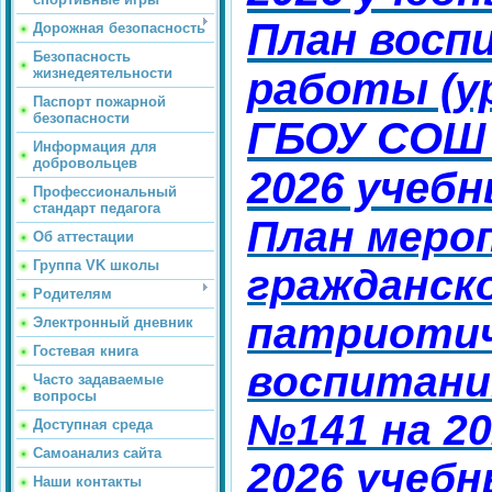
План восп
Дорожная безопасность
Безопасность
жизнедеятельности
работы (у
Паспорт пожарной
безопасности
ГБОУ СОШ 
Информация для
добровольцев
2026 учебн
Профессиональный
стандарт педагога
План меро
Об аттестации
Группа VK школы
гражданско
Родителям
патриоти
Электронный дневник
Гостевая книга
воспитан
Часто задаваемые
вопросы
№141 на 20
Доступная среда
Самоанализ сайта
2026 учебн
Наши контакты