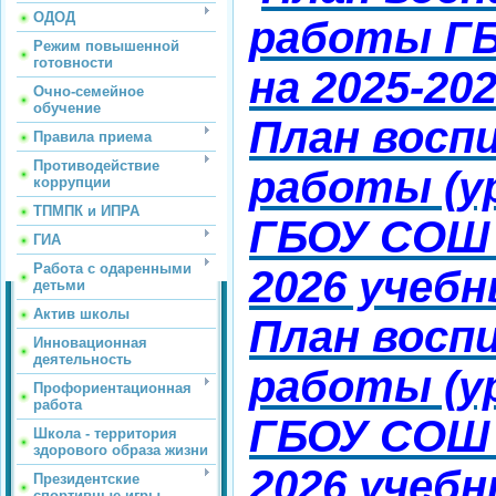
ОДОД
работы Г
Режим повышенной
готовности
на 2025-20
Очно-семейное
обучение
План восп
Правила приема
Противодействие
работы (у
коррупции
ТПМПК и ИПРА
ГБОУ СОШ 
ГИА
Работа с одаренными
2026 учебн
детьми
Актив школы
План восп
Инновационная
деятельность
работы (у
Профориентационная
работа
ГБОУ СОШ 
Школа - территория
здорового образа жизни
2026 учебн
Президентские
спортивные игры