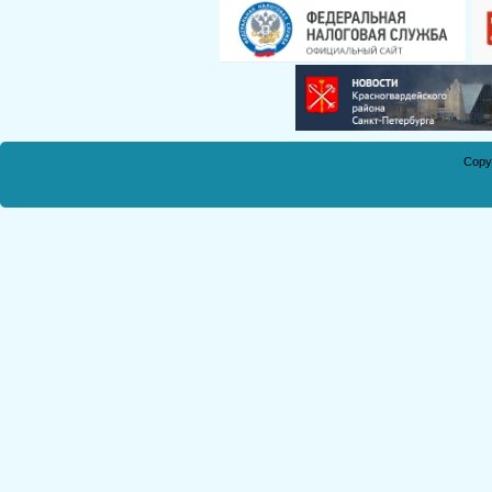
Смирнова Н.С.
Кобикова Н.Э.
Танич В.А.
Сметанкина О.Е.
Ухлина Е.Б.
Copy
Дуреева Л.А.
Богданов Р.П.
Круковская В.М.
Соболева Н.А.
Замураева С.А.
Мкртчян С.А.
Куклина З.Н.
Коняшкин А.И.
Шкредова С.Л.
Костикова А.А.
Мкртчян Р.П.