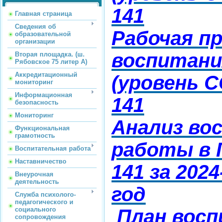
141
Главная страница
Сведения об
Рабочая п
образовательной
организации
воспитани
Вторая площадка. (ш.
Рябовское 75 литер А)
Аккредитационный
(уровень 
мониторинг
Информационная
141
безопасность
Мониторинг
Анализ во
Функциональная
грамотность
работы в
Воспитательная работа
Наставничество
141 за 202
Внеурочная
деятельность
год
Служба психолого-
педагогического и
социального
План вос
сопровождения