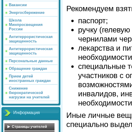
Вакансии
Рекомендуем взять
Энергосбережение
паспорт;
Школа
Минпросвещения
ручку (гелевую
России
Антитеррористическая
чернилами черн
защищенность
лекарства и пи
Антитеррористическая
защищенность
необходимости
Персональные данные
специальные т
Обращение граждан
участников с 
Прием детей
иностранных граждан
возможностями
Снижение
инвалидов, ин
бюрократической
нагрузки на учителей
необходимости
Информация
Иные личные вещи
специально выдел
Страницы учителей