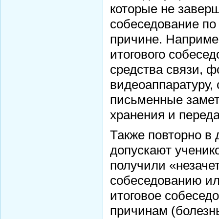
которые не завер
собеседование по
причине. Наприме
итогового собесед
средства связи, фо
видеоаппаратуру,
письменные замет
хранения и перед
Также повторно в
допускают ученико
получили «незачет
собеседованию ил
итоговое собесед
причинам (болезн