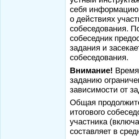
себя информацию 
Смирнова Н.С.
Кобикова Н.Э.
о действиях участ
Танич В.А.
собеседования. П
Сметанкина О.Е.
собеседник предос
Ухлина Е.Б.
задания и засекае
Дуреева Л.А.
Богданов Р.П.
собеседования.
Круковская В.М.
Внимание!
Время
Соболева Н.А.
заданию ограничен
Замураева С.А.
Мкртчян С.А.
зависимости от за
Куклина З.Н.
Общая продолжит
Коняшкин А.И.
Шкредова С.Л.
итогового собесед
Костикова А.А.
участника (включа
Мкртчян Р.П.
составляет в сре