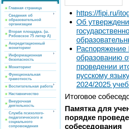
Главная страница
https://fipi.ru/
Сведения об
образовательной
Об утверждени
организации
государственно
Вторая площадка. (ш.
Рябовское 75 литер А)
образователь
Аккредитационный
Распоряжение 
мониторинг
Информационная
образованию о
безопасность
проведении ит
Мониторинг
русскому языку
Функциональная
грамотность
2024/2025 учеб
Воспитательная работа
Наставничество
Итоговое собесед
Внеурочная
деятельность
Памятка для уче
Служба психолого-
порядке проведе
педагогического и
социального
собеседования
сопровождения