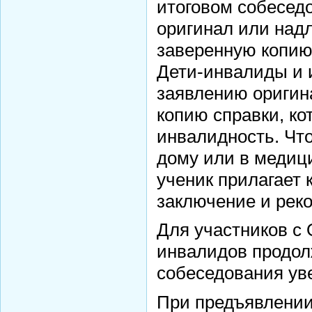
итоговом собесед
оригинал или на
заверенную копи
Дети-инвалиды и 
заявлению оригин
копию справки, ко
инвалидность. Чт
дому или в медиц
ученик прилагает
заключение и ре
Для участников с 
инвалидов продол
собеседования ув
При предъявлени