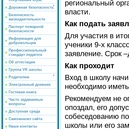
региональный орг
Дорожная безопасность
власти.
Безопасность
жизнедеятельности
Как подать заяв
Паспорт пожарной
безопасности
Для участия в ит
Информация для
ученики 9-х класс
добровольцев
Профессиональный
заявление. Срок –
стандарт педагога
Об аттестации
Как проходит
Группа VK школы
Вход в школу начи
Родителям
необходимо иметь
Электронный дневник
Гостевая книга
Рекомендуем не о
Часто задаваемые
вопросы
опоздал, его допу
Доступная среда
собеседованию по
Самоанализ сайта
школы или его зам
Наши контакты