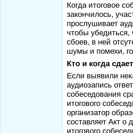
Когда итоговое со
закончилось, уча
прослушивает ауди
чтобы убедиться, 
сбоев, в ней отсу
шумы и помехи, г
Кто и когда сдае
Если выявили нек
аудиозапись ответ
собеседования ср
итогового собесед
организатор обра
составляет Акт о
итогового собесед