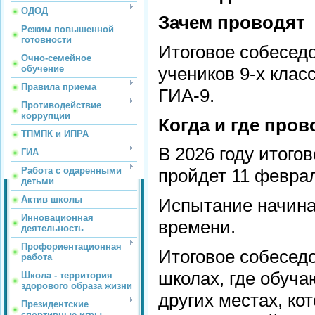
ОДОД
Зачем проводят
Режим повышенной
готовности
Итоговое собесед
Очно-семейное
обучение
учеников 9-х клас
Правила приема
ГИА-9.
Противодействие
коррупции
Когда и где пров
ТПМПК и ИПРА
В 2026 году итого
ГИА
Работа с одаренными
пройдет 11 февра
детьми
Актив школы
Испытание начина
Инновационная
времени.
деятельность
Профориентационная
Итоговое собесед
работа
школах, где обуча
Школа - территория
здорового образа жизни
других местах, ко
Президентские
спортивные игры