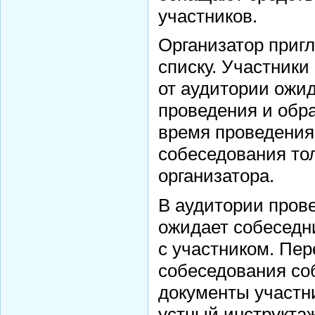
участников.
Чистякова B.Y.
Косова К.П.
Организатор приг
Новик Д.В.
списку. Участник
Миронова Е.Ю.
от аудитории ожи
Святенко А.В.
Нессель Д.А.
проведения и обра
Крылова Н.С.
время проведения
Мартиросян Ж.А.
собеседования то
Воронцова И.А.
организатора.
Ширяева Ю.С.
Филипенко И.Е.
В аудитории пров
Ивченко А.А.
ожидает собеседни
Белойван М.А.
с участником. Пер
Любицкая О.В.
Холина Л.А.
собеседования со
Постникова С.В.
документы участни
Миронов Г.Б.
устный инструктаж
Иванова В.Я.