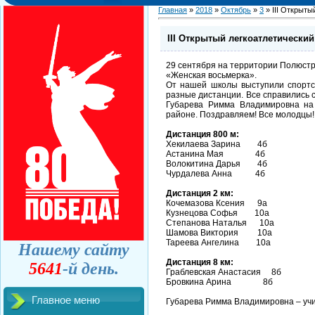
Главная
»
2018
»
Октябрь
»
3
» III Открыты
III Открытый легкоатлетически
29 сентября на территории Полюстр
«Женская восьмерка».
От нашей школы выступили спортс
разные дистанции. Все справились 
Губарева Римма Владимировна на 
районе. Поздравляем! Все молодцы!
Дистанция 800 м:
Хекилаева Зарина 4б
Астанина Мая 4б
Волокитина Дарья 4б
Чурдалева Анна 4б
Дистанция 2 км:
Кочемазова Ксения 9а
Кузнецова Софья 10а
Степанова Наталья 10а
Шамова Виктория 10а
Тареева Ангелина 10а
Нашему сайту
Дистанция 8 км:
5641
-й день.
Граблевская Анастасия 8б
Бровкина Арина 8б
Главное меню
Губарева Римма Владимировна – учи