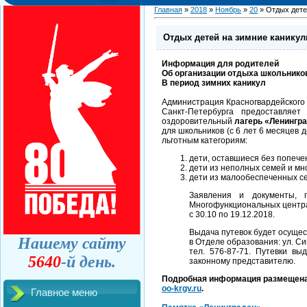
Главная
»
2018
»
Ноябрь
»
20
» Отдых дете
Отдых детей на зимние канику
Информация для родителей
Об организации отдыха школьнико
В период зимних каникул
Администрация Красногвардейского
Санкт-Петербурга предоставляет
оздоровительный
лагерь «Ленингр
для школьников (с 6 лет 6 месяцев 
льготным категориям:
дети, оставшиеся без попече
дети из неполных семей и мн
дети из малообеспеченных с
Заявления и документы, 
Многофункциональных центр
с 30.10 по 19.12.2018.
Выдача путевок будет осущес
Нашему сайту
в Отделе образования: ул. Син
тел. 576-87-71. Путевки в
5640
-й день.
законному представителю.
Подробная информация размещена 
oo-krgv.ru
.
Главное меню