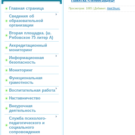
Памятка «Ленинградец»
Главная страница
Просмотров
: 1065 |
Добавил
:
AlekShuric
Сведения об
образовательной
организации
Вторая площадка. (ш.
Рябовское 75 литер А)
Аккредитационный
мониторинг
Информационная
безопасность
Мониторинг
Функциональная
грамотность
Воспитательная работа
Наставничество
Внеурочная
деятельность
Служба психолого-
педагогического и
социального
сопровождения