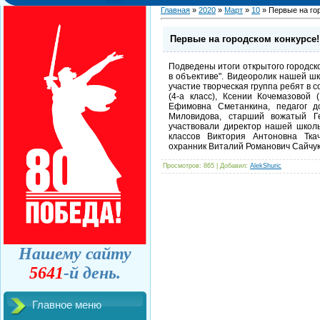
Главная
»
2020
»
Март
»
10
» Первые на го
Первые на городском конкурсе!
Подведены итоги открытого городск
в объективе". Видеоролик нашей шк
участие творческая группа ребят в
(4-а класс), Ксении Кочемазовой 
Ефимовна Сметанкина, педагог д
Миловидова, старший вожатый Г
участвовали директор нашей школ
классов Виктория Антоновна Тка
охранник Виталий Романович Сайчук
Просмотров
: 865 |
Добавил
:
AlekShuric
Нашему сайту
5641
-й день.
Главное меню