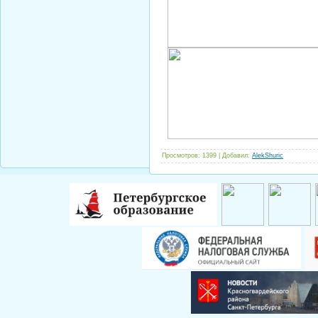
Просмотров
: 1399 |
Добавил
:
AlekShuric