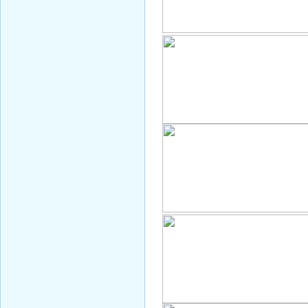
Смирнова Н.С.
Кобикова Н.Э.
Танич В.А.
Сметанкина О.Е.
Ухлина Е.Б.
Дуреева Л.А.
Богданов Р.П.
Круковская В.М.
Соболева Н.А.
Замураева С.А.
Мкртчян С.А.
Куклина З.Н.
Коняшкин А.И.
Шкредова С.Л.
Костикова А.А.
Мкртчян Р.П.