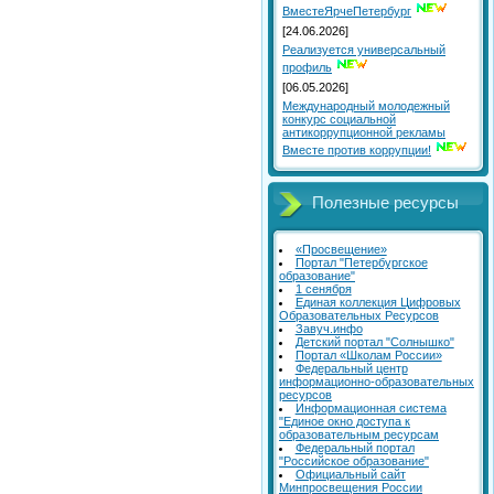
ВместеЯрчеПетербург
[24.06.2026]
Реализуется универсальный
профиль
[06.05.2026]
Международный молодежный
конкурс социальной
антикоррупционной рекламы
Вместе против коррупции!
Полезные ресурсы
«Просвещение»
Портал "Петербургское
образование"
1 сенября
Единая коллекция Цифровых
Образовательных Ресурсов
Завуч.инфо
Детский портал "Солнышко"
Портал «Школам России»
Федеральный центр
информационно-образовательных
ресурсов
Информационная система
"Единое окно доступа к
образовательным ресурсам
Федеральный портал
"Российское образование"
Официальный сайт
Минпросвещения России