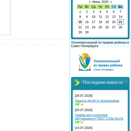
«
Июнь 2020
»
Пн
Вт
Ср
Чт
Пт
Сб
Вс
1
2
3
4
5
6
7
8
9
10
11
12
13
14
15
16
17
18
19
20
21
22
23
24
25
26
27
28
29
30
Уполномоченный по правам ребенка в
Санкт-Петербурге
Последние новости
[29.07.2026]
Защита детей от мошенников
[29.07.2026]
График мед.осмотров
обучающихся ГБОУ СОШ №141
[14.07.2026]