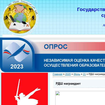
Государст
с
А
Главная
»
2020
»
Июнь
»
21
» РДШ награжд
РДШ награждает