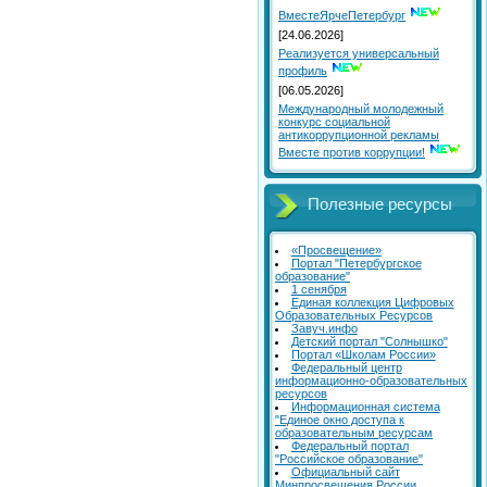
ВместеЯрчеПетербург
[24.06.2026]
Реализуется универсальный
профиль
[06.05.2026]
Международный молодежный
конкурс социальной
антикоррупционной рекламы
Вместе против коррупции!
Полезные ресурсы
«Просвещение»
Портал "Петербургское
образование"
1 сенября
Единая коллекция Цифровых
Образовательных Ресурсов
Завуч.инфо
Детский портал "Солнышко"
Портал «Школам России»
Федеральный центр
информационно-образовательных
ресурсов
Информационная система
"Единое окно доступа к
образовательным ресурсам
Федеральный портал
"Российское образование"
Официальный сайт
Минпросвещения России