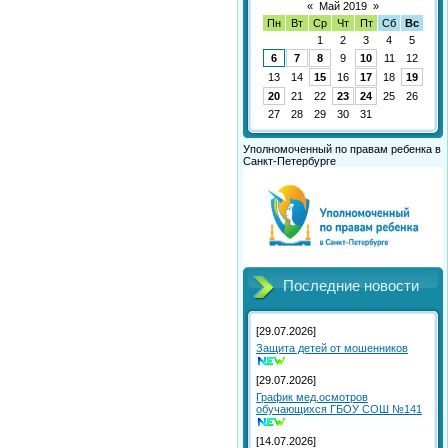
«
Май 2019
»
Пн
Вт
Ср
Чт
Пт
Сб
Вс
1
2
3
4
5
6
7
8
9
10
11
12
13
14
15
16
17
18
19
20
21
22
23
24
25
26
27
28
29
30
31
Уполномоченный по правам ребенка в
Санкт-Петербурге
Последние новости
[29.07.2026]
Защита детей от мошенников
[29.07.2026]
График мед.осмотров
обучающихся ГБОУ СОШ №141
[14.07.2026]