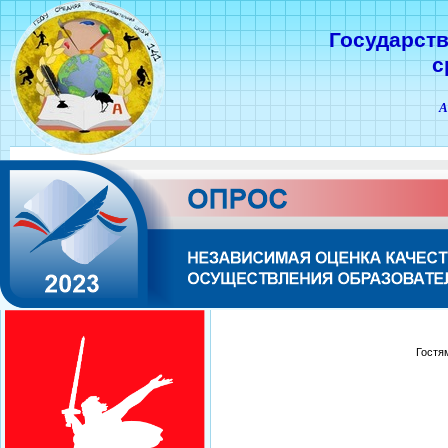
Государст
с
А
Гостя