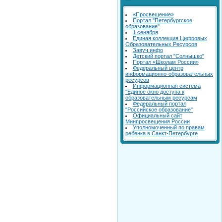
«Просвещение»
Портал "Петербургское
образование"
1 сенября
Единая коллекция Цифровых
Образовательных Ресурсов
Завуч.инфо
Детский портал "Солнышко"
Портал «Школам России»
Федеральный центр
информационно-образовательных
ресурсов
Информационная система
"Единое окно доступа к
образовательным ресурсам
Федеральный портал
"Российское образование"
Официальный сайт
Минпросвещения России
Уполномоченный по правам
ребенка в Санкт-Петербурге