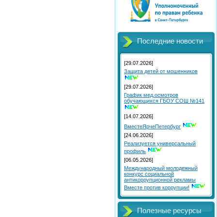
Последние новости
[29.07.2026]
Защита детей от мошенников
[29.07.2026]
График мед.осмотров
обучающихся ГБОУ СОШ №141
[14.07.2026]
ВместеЯрчеПетербург
[24.06.2026]
Реализуется универсальный
профиль
[06.05.2026]
Международный молодежный
конкурс социальной
антикоррупционной рекламы
Вместе против коррупции!
Полезные ресурсы