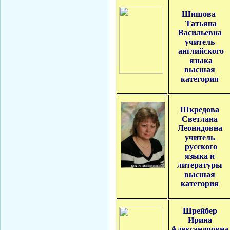
Чистякова B.Y.
Шишова
Татьяна
Косова К.П.
Васильевна
Новик Д.В.
учитель
Миронова Е.Ю.
английского
языка
Святенко А.В.
высшая
Нессель Д.А.
категория
Крылова Н.С.
Мартиросян Ж.А.
Шкредова
Воронцова И.А.
Светлана
Ширяева Ю.С.
Леонидовна
учитель
Филипенко И.Е.
русского
Ивченко А.А.
языка и
литературы
Белойван М.А.
высшая
Любицкая О.В.
категория
Холина Л.А.
Постникова С.В.
Шрейбер
Миронов Г.Б.
Ирина
Александровна
Иванова В.Я.