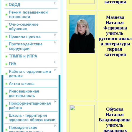
категория
ОДОД
Режим повышенной
готовности
Мазнева
Наталья
Очно-семейное
Федоровна
обучение
учитель
Правила приема
русского языка
и литературы
Противодействие
коррупции
первая
категория
ТПМПК и ИПРА
ГИА
Работа с одаренными
детьми
Актив школы
Инновационная
деятельность
Профориентационная
работа
Обухова
Наталья
Школа - территория
Владимировна
здорового образа жизни
учитель
Президентские
начальных
спортивные игры