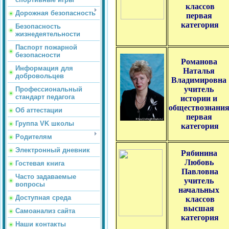
классов
Дорожная безопасность
первая
категория
Безопасность
жизнедеятельности
Паспорт пожарной
безопасности
Романова
Информация для
Наталья
добровольцев
Владимировна
учитель
Профессиональный
стандарт педагога
истории и
обществознани
Об аттестации
первая
Группа VK школы
категория
Родителям
Электронный дневник
Рябинина
Любовь
Гостевая книга
Павловна
Часто задаваемые
учитель
вопросы
начальных
Доступная среда
классов
высшая
Самоанализ сайта
категория
Наши контакты