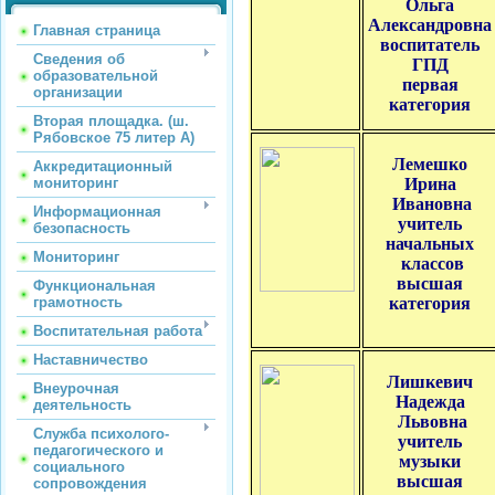
Ольга
Александровна
Главная страница
воспитатель
Сведения об
ГПД
образовательной
первая
организации
категория
Вторая площадка. (ш.
Рябовское 75 литер А)
Лемешко
Аккредитационный
мониторинг
Ирина
Ивановна
Информационная
учитель
безопасность
начальных
Мониторинг
классов
высшая
Функциональная
грамотность
категория
Воспитательная работа
Наставничество
Лишкевич
Внеурочная
Надежда
деятельность
Львовна
Служба психолого-
учитель
педагогического и
музыки
социального
высшая
сопровождения