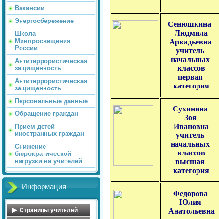
Вакансии
Энергосбережение
Сенюшкина
Людмила
Школа
Минпросвещения
Аркадьевна
России
учитель
начальных
Антитеррористическая
классов
защищенность
первая
Антитеррористическая
категория
защищенность
Персональные данные
Сухинина
Обращение граждан
Зоя
Ивановна
Прием детей
иностранных граждан
учитель
начальных
Снижение
классов
бюрократической
нагрузки на учителей
высшая
категория
Информация
Федорова
Юлия
Страницы учителей
Анатольевна