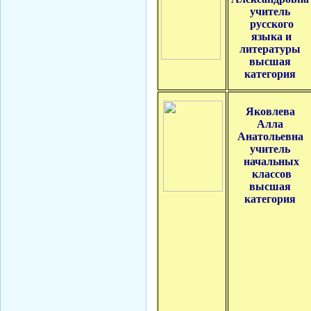
учитель
Смирнова Н.С.
русского
Кобикова Н.Э.
языка и
литературы
Танич В.А.
высшая
Сметанкина О.Е.
категория
Ухлина Е.Б.
Дуреева Л.А.
Яковлева
Богданов Р.П.
Алла
Анатольевна
Круковская В.М.
учитель
Соболева Н.А.
начальных
классов
Замураева С.А.
высшая
Мкртчян С.А.
категория
Куклина З.Н.
Коняшкин А.И.
Шкредова С.Л.
Костикова А.А.
Мкртчян Р.П.