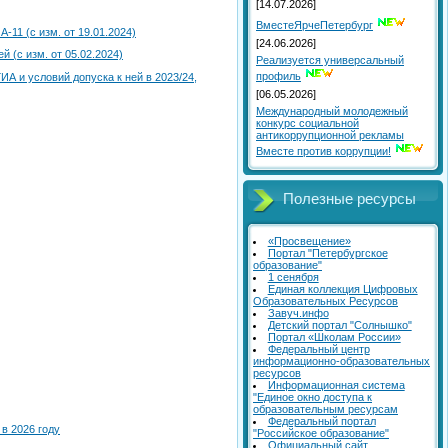
[14.07.2026]
ВместеЯрчеПетербург
11 (с изм. от 19.01.2024)
[24.06.2026]
 (с изм. от 05.02.2024)
Реализуется универсальный
профиль
А и условий допуска к ней в 2023/24,
[06.05.2026]
Международный молодежный
конкурс социальной
антикоррупционной рекламы
Вместе против коррупции!
Полезные ресурсы
«Просвещение»
Портал "Петербургское
образование"
1 сенября
Единая коллекция Цифровых
Образовательных Ресурсов
Завуч.инфо
Детский портал "Солнышко"
Портал «Школам России»
Федеральный центр
информационно-образовательных
ресурсов
Информационная система
"Единое окно доступа к
образовательным ресурсам
Федеральный портал
в 2026 году
"Российское образование"
Официальный сайт