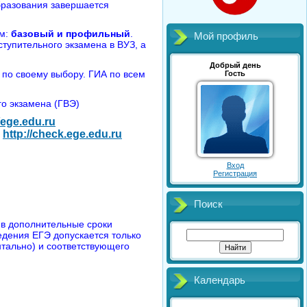
бразования завершается
ям:
базовый и профильный
.
Мой профиль
ступительного экзамена в ВУЗ, а
Добрый день
по своему выбору. ГИА по всем
Гость
го экзамена (ГВЭ)
//ege.edu.ru
http://check.ege.edu.ru
Вход
Регистрация
Поиск
 в дополнительные сроки
едения ЕГЭ допускается только
нтально) и соответствующего
Календарь