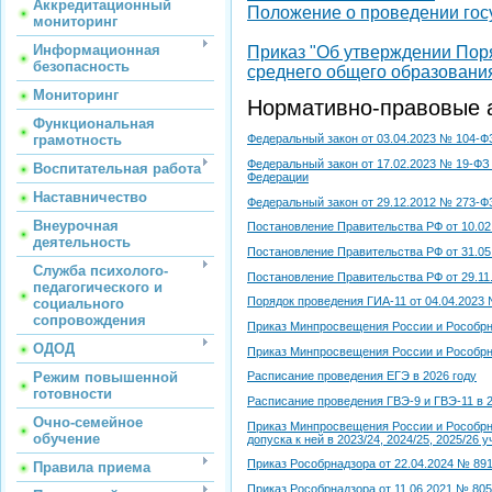
Аккредитационный
Положение о проведении гос
мониторинг
Информационная
Приказ "Об утверждении Пор
безопасность
среднего общего образовани
Мониторинг
Нормативно-правовые 
Функциональная
грамотность
Федеральный закон от 03.04.2023 № 104-ФЗ
Федеральный закон от 17.02.2023 № 19-ФЗ
Воспитательная работа
Федерации
Наставничество
Федеральный закон от 29.12.2012 № 273-Ф
Внеурочная
Постановление Правительства РФ от 10.02
деятельность
Постановление Правительства РФ от 31.05
Служба психолого-
Постановление Правительства РФ от 29.1
педагогического и
Порядок проведения ГИА-11 от 04.04.2023 
социального
сопровождения
Приказ Минпросвещения России и Рособрна
ОДОД
Приказ Минпросвещения России и Рособрна
Режим повышенной
Расписание проведения ЕГЭ в 2026 году
готовности
Расписание проведения ГВЭ-9 и ГВЭ-11 в 2
Очно-семейное
Приказ Минпросвещения России и Рособрна
обучение
допуска к ней в 2023/24, 2024/25, 2025/26
Приказ Рособрнадзора от 22.04.2024 № 891
Правила приема
Приказ Рособрнадзора от 11.06.2021 № 80