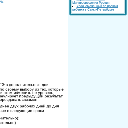
оду
Минпросвещения России
Уполномоченный по правам
ребенка в Санкт-Петербурге
ЕГЭ в дополнительные дни
по своему выбору из тех, которые
ри этом изменить ее уровень,
ннулирует предыдущий результат
пересдавать экзамен.
днее двух рабочих дней до дня
даче в следующие сроки:
чительно);
ительно).