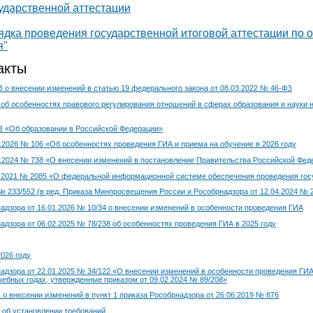
ударственной аттестации
ядка проведения государственной итоговой аттестации по
я"
акты
 о внесении изменений в статью 19 федерального закона от 08.03.2022 № 46-ФЗ
 об особенностях правового регулирования отношений в сферах образования и науки 
З «Об образовании в Российской Федерации»
.2026 № 106 «Об особенностях проведения ГИА и приема на обучение в 2026 году
.2024 № 738 «О внесении изменений в постановление Правительства Российской Федер
1.2021 № 2085 «О федеральной информационной системе обеспечения проведения госу
№ 233/552 (в ред. Приказа Минпросвещения России и Рособрнадзора от 12.04.2024 № 
дзора от 16.01.2026 № 10/34 о внесении изменений в особенности проведения ГИА
дзора от 06.02.2025 № 78/238 об особенностях проведения ГИА в 2025 году
026 году
дзора от 22.01.2025 № 34/122 «О внесении изменений в особенности проведения ГИ
 учебных годах, утвержденные приказом от 09.02.2024 № 89/208»
 о внесении изменений в пункт 1 приказа Рособрнадзора от 26.06.2019 № 876
5 об установлении требований