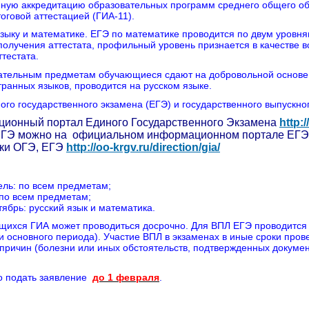
ную аккредитацию образовательных программ среднего общего о
оговой аттестацией (ГИА-11).
языку и математике. ЕГЭ по математике проводится по двум уровн
получения аттестата, профильный уровень признается в качестве в
ттестата.
ательным предметам обучающиеся сдают на добровольной основе 
ранных языков, проводится на русском языке.
го государственного экзамена (ЕГЭ) и государственного выпускно
ионный портал Единого Государственного Экзамена
http:
 ЕГЭ можно на официальном информационном портале ЕГЭ
ки ОГЭ, ЕГЭ
http://oo-krgv.ru/direction/gia/
ель: по всем предметам;
 по всем предметам;
ябрь: русский язык и математика.
щихся ГИА может проводиться досрочно. Для ВПЛ ЕГЭ проводится
 основного периода). Участие ВПЛ в экзаменах в иные сроки пров
 причин (болезни или иных обстоятельств, подтвержденных докуме
мо подать заявление
до 1 февраля
.