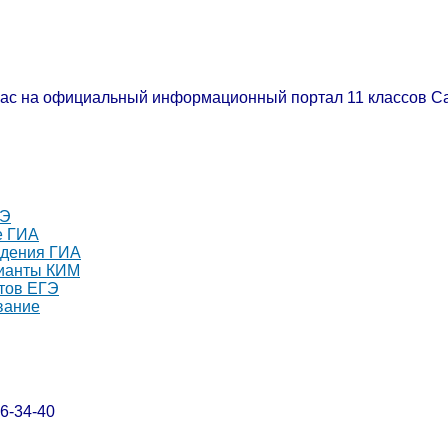
вас на официальный информационный портал 11 классов С
ГЭ
е ГИА
ждения ГИА
ианты КИМ
тов ЕГЭ
вание
6-34-40