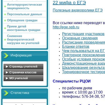
22 мифа о ЕГЭ
Антитеррористическая
защищенность
Полезные видеоролики ЕГЭ
Персональные данные
Обращение граждан
Все ссылки ниже переводят 
Прием детей
http://ege.spb.ru
иностранных граждан
Регистрация участников
Снижение
Основные сведения
бюрократической
Расписание проведения
нагрузки на учителей
Бланки ответов
Чем пользоваться на Е
Повторное прохождени
Информация
Особые условия прохо
Демонстрационные вар
Страницы учителей
Шкалирование результа
Тренировочное тестиро
Обухова Н.В.
Странички классов
Майорова О.А.
Косова Л.А.
MO учителей
Специалисты РЦОИ
Голосенко С.С.
Иванова С.А.
МО учителей начальных
классов
по рабочим дням
Цветкова Ю.В.
Сенюшкина Л.А.
время: с 10:00 до 17:00
Статистика
МО математического
Федорова Ю.А.
Яковлева А.А.
телефоны:
576-34-38
,
57
цикла
Миловидова Е.В.
Кульчицкая Н.Б.
МО учителей русского