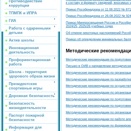
Противодействие
к составу и формату сведений, вносимых и
коррупции
Приказ Рособрнадзора от 11.08.2022 № 871
ТПМПК и ИПРА
Приказ Рособрнадзора от 26.08.2022 № 924
ГИА
Приказ Минпросвещения России и Рособрна
2024/25, 2025/26 учебных годах
Работа с одаренными
детьми
Об отмене некоторых распоряжений Рособ
Приказ об определении минимальных балл
Актив школы
Инновационная
Методические рекомендац
деятельность
Методические рекомендации по подготовке
Профориентационная
работа
Письмо в ОИВ о направлении методических
Школа - территория
Методические рекомендации по организаци
здорового образа жизни
Методические рекомендации по разработке
Президентские
Методические рекомендации по осуществл
спортивные игры
Методические рекомендации по организаци
Дорожная безопасность
Методические рекомендации по подготовке
Безопасность
Методические рекомендации по подготовке
жизнедеятельности
Методические рекомендации по организаци
Паспорт пожарной
Методические рекомендации по работе апе
безопасности
Методические рекомендации по формирован
Информация для