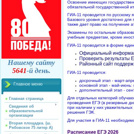
Освоение имеющих государствен
обязательной государственной ит
ГИА-11 проводится по русскому 
Базового уровня достаточно для 
также дает право на получение а
Экзамены по остальным образов
учебным предметам, кроме иност
ГИА-11 проводится в форме едино
Официальный информац
Проверить результаты
Нашему сайту
Районный сайт поддерж
5641
-й день.
ГИА-11 проводится:
досрочный этап - март-апр
Главное меню
основной этап - май-июнь:
дополнительный этап - сент
Для отдельных категорий обучаю
Главная страница
проведения ЕГЭ (в резервные дни
Сведения об
при наличии у них уважительных
образовательной
решения ГЭК.
организации
Для участия в ГИА-11 необходи
Вторая площадка. (ш.
Рябовское 75 литер А)
Расписание ЕГЭ 2026