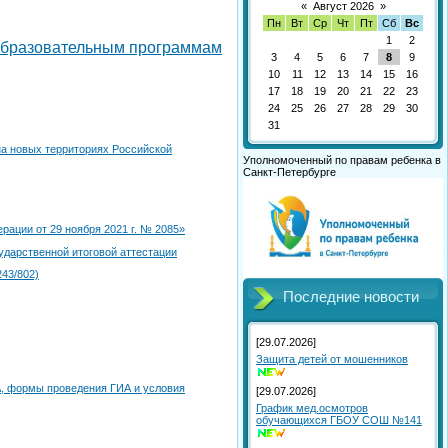
«
Август 2026
»
Пн
Вт
Ср
Чт
Пт
Сб
Вс
1
2
 образовательным программам
3
4
5
6
7
8
9
10
11
12
13
14
15
16
17
18
19
20
21
22
23
24
25
26
27
28
29
30
31
на новых территориях Российской
Уполномоченный по правам ребенка в
Санкт-Петербурге
ации от 29 ноября 2021 г. № 2085»
дарственной итоговой аттестации
243/802)
Последние новости
[29.07.2026]
Защита детей от мошенников
А, формы проведения ГИА и условия
[29.07.2026]
График мед.осмотров
обучающихся ГБОУ СОШ №141