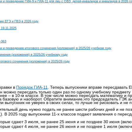
 и проведению ГИА-9 и ГИА-11 для лиц с ОВЗ, детей-инвалидов и инвалидов в 2026 г
ме ЕГЭ и ГВЭ в 2026 году
19.11.2025
-363
 и проведению итогового сочинения (изложения) в 2025/26 учебном году
инения (изложения) в 2025/26 учебному году
гового сочинения (изложения) в 2025/26 году
правки в
Порядок ГИА-11
. Теперь выпускники вправе пересдавать 
н можно пересдать только один раз по одному учебному предмету 
нее – в 10-м классе. В том числе можно пересдать математику и п
а базовую и наоборот. Обратите внимание,что председатель ГЭК а
и выпускник не уверен в своих силах, то лучше не рисковать и не 
ительный день нужно подать не ранее шести рабочих дней и не поз
1
). В 2025 году выпускники 11-х классов подают заявления о перес
орые сдают 3 июля, не ранее 25 июня и не позднее 30 июня (вклю
орые сдают 4 июля, не ранее 26 июня и не позднее 1 июля (включ