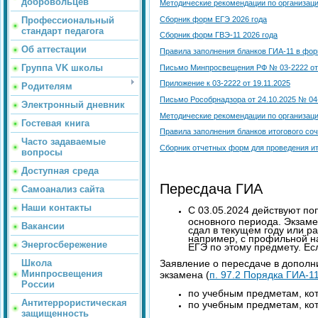
добровольцев
Методические рекомендации по организации
Сборник форм ЕГЭ 2026 года
Профессиональный
стандарт педагога
Сборник форм ГВЭ-11 2026 года
Об аттестации
Правила заполнения бланков ГИА-11 в фор
Группа VK школы
Письмо Минпросвещения РФ № 03-2222 от 
Приложение к 03-2222 от 19.11.2025
Родителям
Письмо Рособрнадзора от 24.10.2025 № 04
Электронный дневник
Методические рекомендации по организации
Гостевая книга
Правила заполнения бланков итогового соч
Часто задаваемые
Сборник отчетных форм для проведения ито
вопросы
Доступная среда
Пересдача ГИА
Самоанализ сайта
Наши контакты
С 03.05.2024 действуют по
основного периода. Экзаме
Вакансии
сдал в текущем году или ра
например, с профильной н
Энергосбережение
ЕГЭ по этому предмету. Есл
Школа
Заявление о пересдаче в дополн
Минпросвещения
экзамена (
п. 97.2 Порядка ГИА-1
России
по учебным предметам, кот
Антитеррористическая
по учебным предметам, кот
защищенность