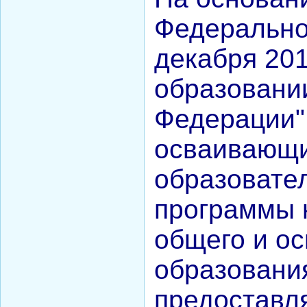
Чистякова B.Y.
Федерально
Косова К.П.
декабря 20
Новик Д.В.
Миронова Е.Ю.
образовани
Святенко А.В.
Нессель Д.А.
Федерации"
Крылова Н.С.
Мартиросян Ж.А.
осваивающ
Воронцова И.А.
образовате
Ширяева Ю.С.
Филипенко И.Е.
программы 
Ивченко А.А.
Белойван М.А.
общего и о
Любицкая О.В.
Холина Л.А.
образовани
Постникова С.В.
Миронов Г.Б.
предоставл
Иванова В.Я.