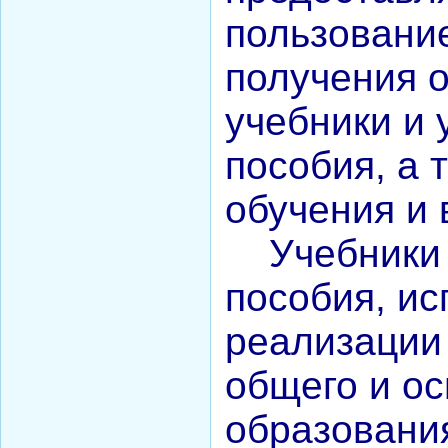
пользовани
Смирнова Н.С.
Кобикова Н.Э.
получения 
Танич В.А.
Сметанкина О.Е.
учебники и
Ухлина Е.Б.
Дуреева Л.А.
пособия, а 
Богданов Р.П.
обучения и 
Круковская В.М.
Соболева Н.А.
Учебники 
Замураева С.А.
Мкртчян С.А.
пособия, и
Куклина З.Н.
Коняшкин А.И.
реализации
Шкредова С.Л.
общего и о
Костикова А.А.
Мкртчян Р.П.
образования