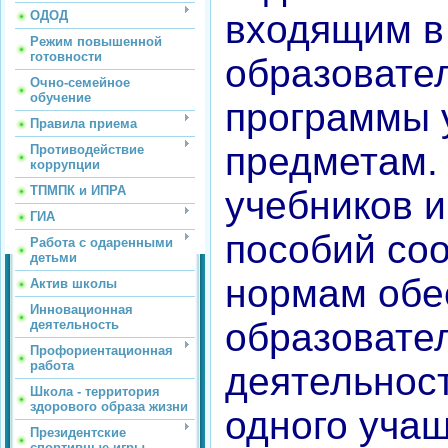
ОДОД
входящим в
Режим повышенной
готовности
образовате
Очно-семейное
обучение
программы 
Правила приема
предметам.
Противодействие
коррупции
ТПМПК и ИПРА
учебников 
ГИА
пособий соо
Работа с одаренными
детьми
нормам обе
Актив школы
Инновационная
образовате
деятельность
Профориентационная
работа
деятельност
Школа - территория
здорового образа жизни
одного учащ
Президентские
спортивные игры