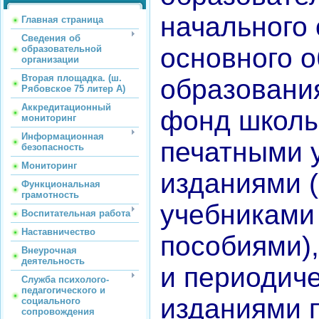
начального 
Главная страница
Сведения об
основного 
образовательной
организации
Вторая площадка. (ш.
образовани
Рябовское 75 литер А)
Аккредитационный
фонд школы
мониторинг
Информационная
печатными 
безопасность
Мониторинг
изданиями (
Функциональная
грамотность
учебниками
Воспитательная работа
Наставничество
пособиями)
Внеурочная
деятельность
и периодич
Служба психолого-
педагогического и
изданиями 
социального
сопровождения