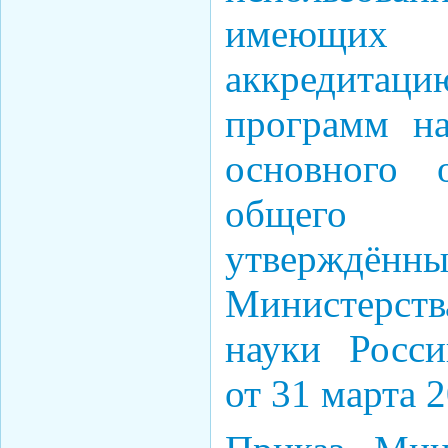
имеющих г
аккредитаци
программ на
основного 
общего 
утверждё
Министерст
науки Росс
от 31 марта 