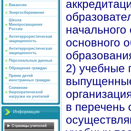
аккредитац
Вакансии
Энергосбережение
образовате
Школа
Минпросвещения
начального 
России
Антитеррористическая
основного 
защищенность
Антитеррористическая
образовани
защищенность
Персональные данные
2) учебные 
Обращение граждан
Прием детей
выпущенны
иностранных граждан
Снижение
организаци
бюрократической
нагрузки на учителей
в перечень 
Информация
осуществля
Страницы учителей