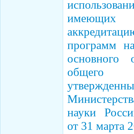
использован
имеющих г
аккредитаци
программ на
основного 
общего 
утвержде
Министерст
науки Росс
от 31 марта 2