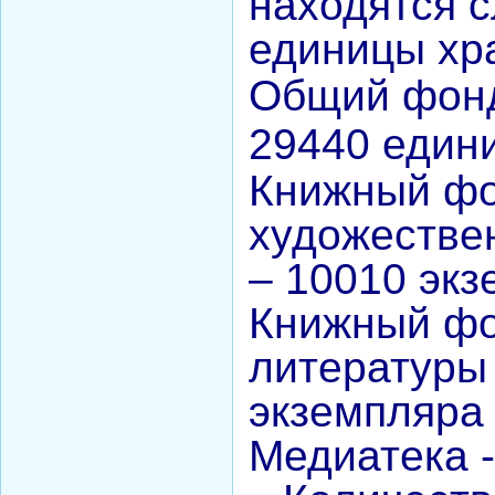
находятся 
единицы хр
Общий фонд
29440 един
Книжный ф
художестве
– 10010 эк
Книжный фо
литературы 
экземпляра
Медиатека -