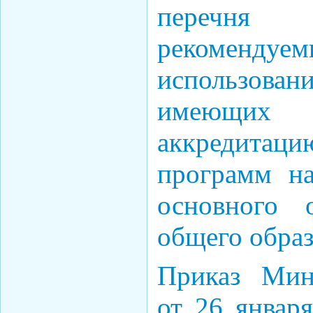
перечня
рекоме
использован
имеющих г
аккредитаци
программ на
основного 
общего обра
Приказ Мин
от 26 январ