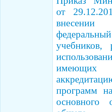
Приказ Мин
от 29.12.
внесении
федераль
учебников,
использован
имеющих г
аккредитаци
программ на
основного 