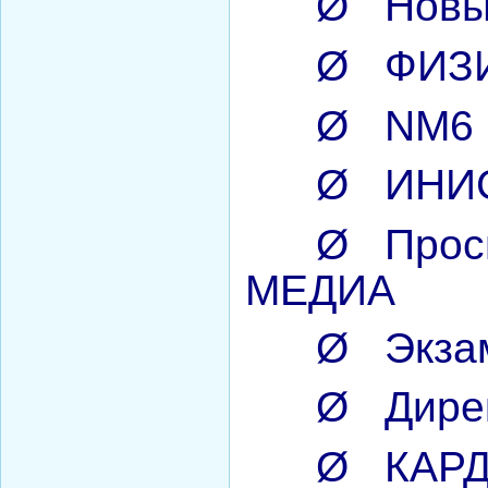
Ø
Новы
Ø
ФИЗ
Ø
NM6
Ø
ИНИ
Ø
Прос
МЕДИА
Ø
Экза
Ø
Дире
Ø
КАР