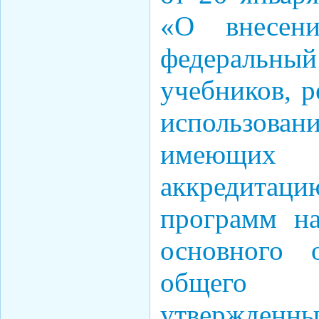
«О внесен
федераль
учебников, 
использован
имеющих г
аккредитаци
программ на
основного 
общего 
утвержде