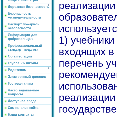
реализации
Дорожная безопасность
Безопасность
образовате
жизнедеятельности
Паспорт пожарной
используетс
безопасности
Информация для
1) учебники
добровольцев
Профессиональный
входящих в
стандарт педагога
Об аттестации
перечень уч
Группа VK школы
Родителям
рекомендуе
Электронный дневник
использова
Гостевая книга
Часто задаваемые
реализаци
вопросы
Доступная среда
государств
Самоанализ сайта
Наши контакты