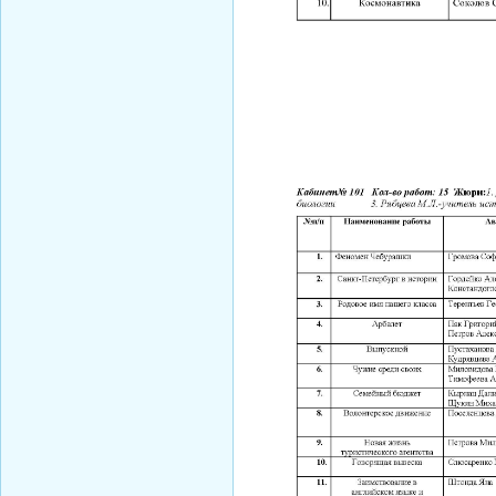
Чистякова B.Y.
Косова К.П.
Новик Д.В.
Миронова Е.Ю.
Святенко А.В.
Нессель Д.А.
Крылова Н.С.
Мартиросян Ж.А.
Воронцова И.А.
Ширяева Ю.С.
Филипенко И.Е.
Ивченко А.А.
Белойван М.А.
Любицкая О.В.
Холина Л.А.
Постникова С.В.
Миронов Г.Б.
Иванова В.Я.