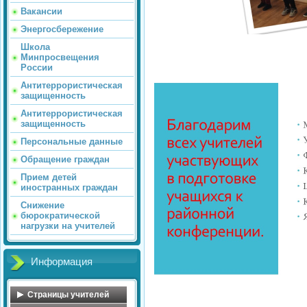
Вакансии
Энергосбережение
Школа
Минпросвещения
России
Антитеррористическая
защищенность
Антитеррористическая
защищенность
Персональные данные
Обращение граждан
Прием детей
иностранных граждан
Снижение
бюрократической
нагрузки на учителей
Информация
Страницы учителей