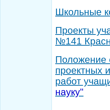
Школьные 
Проекты у
№141 Красн
Положение 
проектных 
работ учащ
науку"