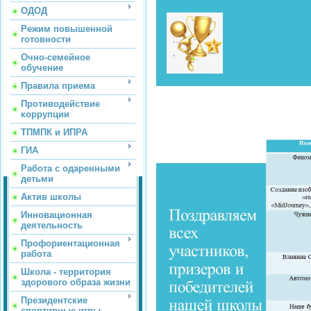
ОДОД
Режим повышенной
готовности
Очно-семейное
обучение
Правила приема
Противодействие
коррупции
ТПМПК и ИПРА
ГИА
Работа с одаренными
детьми
Актив школы
Инновационная
деятельность
Профориентационная
работа
Школа - территория
здорового образа жизни
Президентские
спортивные игры