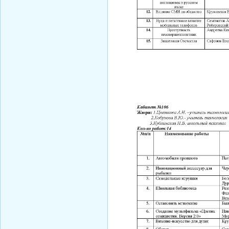
Смирнова Н.С.
Кобикова Н.Э.
Танич В.А.
Сметанкина О.Е.
Ухлина Е.Б.
Дуреева Л.А.
Богданов Р.П.
Круковская В.М.
Соболева Н.А.
Замураева С.А.
Мкртчян С.А.
Куклина З.Н.
Коняшкин А.И.
Шкредова С.Л.
Костикова А.А.
Мкртчян Р.П.