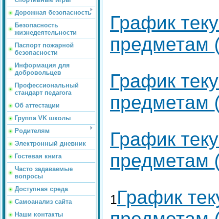
Дорожная безопасность
График теку
Безопасность
жизнедеятельности
предметам (
Паспорт пожарной
безопасности
Информация для
добровольцев
График теку
Профессиональный
стандарт педагога
предметам (
Об аттестации
Группа VK школы
Родителям
График теку
Электронный дневник
предметам (
Гостевая книга
Часто задаваемые
вопросы
Доступная среда
График тек
1
Самоанализ сайта
предметам (
Наши контакты