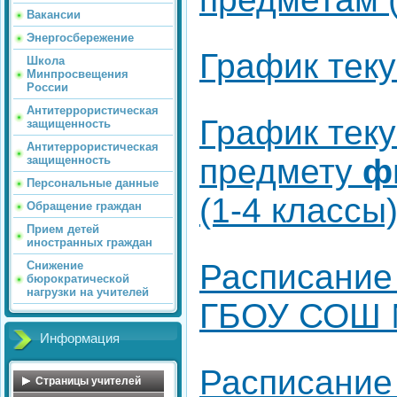
Вакансии
Энергосбережение
График тек
Школа
Минпросвещения
России
Антитеррористическая
График теку
защищенность
Антитеррористическая
предмету
ф
защищенность
Персональные данные
(1-4 классы
Обращение граждан
Прием детей
иностранных граждан
Расписание 
Снижение
бюрократической
нагрузки на учителей
ГБОУ СОШ
Информация
Расписание 
Страницы учителей