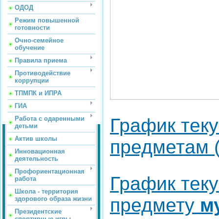
ОДОД
Режим повышенной
готовности
Очно-семейное
обучение
Правила приема
Противодействие
коррупции
ТПМПК и ИПРА
ГИА
Работа с одаренными
График теку
детьми
Актив школы
предметам (
Инновационная
деятельность
Профориентационная
График теку
работа
Школа - территория
предмету
м
здорового образа жизни
Президентские
спортивные игры