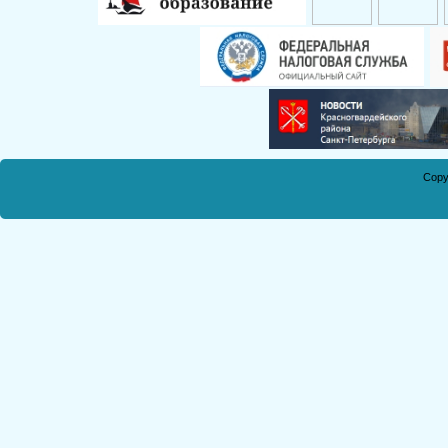
Смирнова Н.С.
Кобикова Н.Э.
Танич В.А.
Сметанкина О.Е.
Ухлина Е.Б.
Дуреева Л.А.
Богданов Р.П.
Copy
Круковская В.М.
Соболева Н.А.
Замураева С.А.
Мкртчян С.А.
Куклина З.Н.
Коняшкин А.И.
Шкредова С.Л.
Костикова А.А.
Мкртчян Р.П.