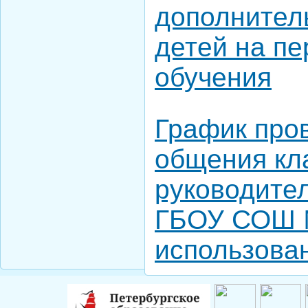
дополнител
Чистякова B.Y.
Косова К.П.
детей на пе
Новик Д.В.
Миронова Е.Ю.
обучения
Святенко А.В.
Нессель Д.А.
Крылова Н.С.
График про
Мартиросян Ж.А.
общения кл
Воронцова И.А.
Ширяева Ю.С.
руководите
Филипенко И.Е.
Ивченко А.А.
ГБОУ СОШ 
Белойван М.А.
Любицкая О.В.
использова
Холина Л.А.
Постникова С.В.
Миронов Г.Б.
Иванова В.Я.