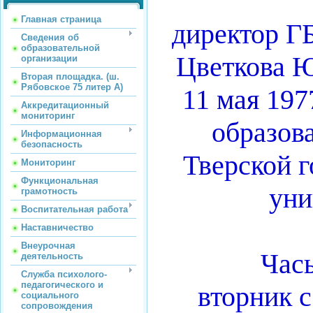
Главная страница
директор 
Сведения об
образовательной
Цветкова 
организации
Вторая площадка. (ш.
Рябовское 75 литер А)
11 мая 197
Аккредитационный
мониторинг
образов
Информационная
безопасность
Тверской 
Мониторинг
Функциональная
уни
грамотность
Воспитательная работа
Наставничество
Внеурочная
Час
деятельность
Служба психолого-
педагогического и
вторник с
социального
сопровождения