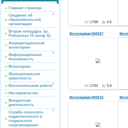
AlekShuric
Главная страница
Сведения об
образовательной
1799
4.5
организации
Вторая площадка. (ш.
Фотография 000007
Фото
Рябовское 75 литер А)
Аккредитационный
мониторинг
Информационная
01.04.2011
безопасность
AlekShuric
Мониторинг
Функциональная
грамотность
Воспитательная работа
1733
5.0
Наставничество
Фотография 000010
Фото
Внеурочная
деятельность
Служба психолого-
педагогического и
социального
01.04.2011
сопровождения