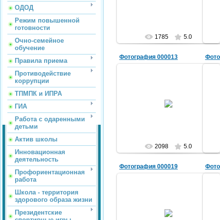
AlekShuric
ОДОД
Режим повышенной
готовности
1785
5.0
Очно-семейное
обучение
Фотография 000013
Фото
Правила приема
Противодействие
коррупции
ТПМПК и ИПРА
01.04.2011
ГИА
AlekShuric
Работа с одаренными
детьми
Актив школы
2098
5.0
Инновационная
деятельность
Фотография 000019
Фото
Профориентационная
работа
Школа - территория
здорового образа жизни
22.04.2011
Президентские
спортивные игры