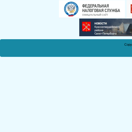
Смирнова Н.С.
Кобикова Н.Э.
Танич В.А.
Сметанкина О.Е.
Ухлина Е.Б.
Дуреева Л.А.
Copy
Богданов Р.П.
Круковская В.М.
Соболева Н.А.
Замураева С.А.
Мкртчян С.А.
Куклина З.Н.
Коняшкин А.И.
Шкредова С.Л.
Костикова А.А.
Мкртчян Р.П.