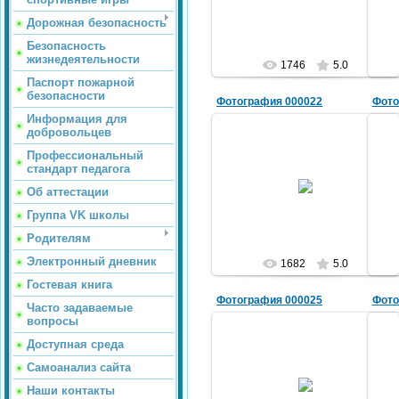
AlekShuric
Дорожная безопасность
Безопасность
жизнедеятельности
1746
5.0
Паспорт пожарной
безопасности
Фотография 000022
Фото
Информация для
добровольцев
Профессиональный
стандарт педагога
22.04.2011
Об аттестации
AlekShuric
Группа VK школы
Родителям
Электронный дневник
1682
5.0
Гостевая книга
Фотография 000025
Фото
Часто задаваемые
вопросы
Доступная среда
Самоанализ сайта
12.11.2012
Наши контакты
AlekShuric