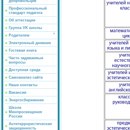
добровольцев
учителей 
клас
Профессиональный
стандарт педагога
Об аттестации
Группа VK школы
математи
Родителям
цик
учителей 
Электронный дневник
языка и л
Гостевая книга
учит
Часто задаваемые
естест
вопросы
научног
Доступная среда
учителей 
Самоанализ сайта
эстетическ
учит
Наши контакты
английско
Вакансии
клас
Энергосбережение
руковод
Школа
Минпросвещения
России
предм
Антитеррористическая
эстетическ
защищенность