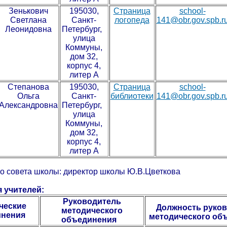
Зенькович
195030,
Страница
school-
Светлана
Санкт-
логопеда
141@obr.gov.spb.r
Леонидовна
Петербург,
улица
Коммуны,
дом 32,
корпус 4,
литер А
Степанова
195030,
Страница
school-
Ольга
Санкт-
библиотеки
141@obr.gov.spb.r
Александровна
Петербург,
улица
Коммуны,
дом 32,
корпус 4,
литер А
го совета школы: директор школы Ю.В.Цветкова
 учителей:
Руководитель
ческие
Должность руков
методического
нения
методического об
объединения