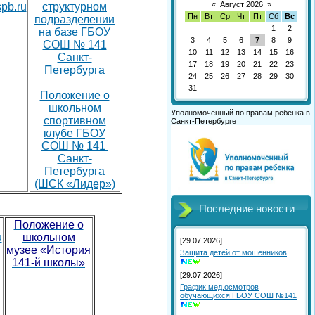
«
Август 2026
»
pb.ru
структурном
Пн
Вт
Ср
Чт
Пт
Сб
Вс
подразделении
1
2
на базе ГБОУ
3
4
5
6
7
8
9
СОШ № 141
10
11
12
13
14
15
16
Санкт-
17
18
19
20
21
22
23
Петербурга
24
25
26
27
28
29
30
31
Положение о
школьном
Уполномоченный по правам ребенка в
спортивном
Санкт-Петербурге
клубе ГБОУ
СОШ № 141
Санкт-
Петербурга
(ШСК «Лидер»)
Последние новости
Положение о
u
школьном
[29.07.2026]
музее «История
Защита детей от мошенников
141-й школы»
[29.07.2026]
График мед.осмотров
обучающихся ГБОУ СОШ №141