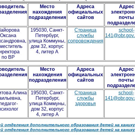
оводитель
Место
Адреса
Адрес
разделения
нахождения
официальных
электрон
подразделения
сайтов
почты
подраздел
айорова
195030, Санкт-
Страница
school-
Оксана
Петербург,
службы
141@obr.gov.
ксандровна,
улица Коммуны,
сопровождения
меститель
дом 32, корпус
иректора
4, литер А
по ВР
оводитель
Место
Адреса
Адрес
разделения
нахождения
официальных
электрон
подразделения
сайтов
почты
подраздел
итова Алина
195030, Санкт-
Страница
school-
аильевна,
Петербург,
службы
141@obr.gov.
педагог-
улица Коммуны,
здоровья
психолог
дом 32, корпус
4, литер А
й отделения дополнительного образования детей на каник
й отделения дополнительного образования детей на каник