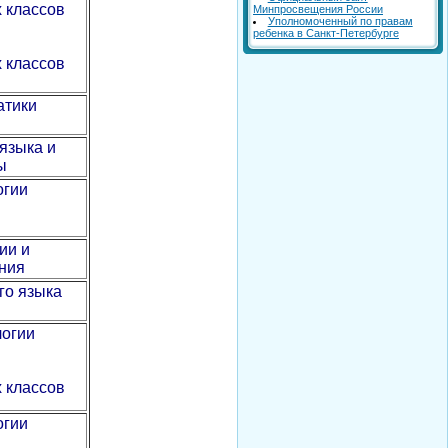
 классов
Минпросвещения России
Уполномоченный по правам
ребенка в Санкт-Петербурге
 классов
атики
 языка и
ы
огии
ии и
ния
го языка
логии
 классов
огии