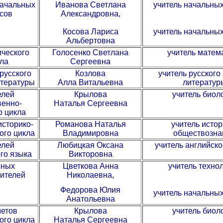
начальных
Иванова Светлана
учитель начальных
сов
Александровна,
Косова Лариса
учитель начальных
Альбертовна
ческого
Голосенко Светлана
учитель матем
ла
Сергеевна
русского
Козлова
учитель русского
итературы
Алла Витальевна
литератур
елей
Крылова
учитель биол
венно-
Наталья Сергеевна
о цикла
историко-
Романова Наталья
учитель истор
ого цикла
Владимировна
обществозна
елей
Любицкая Оксана
учитель английско
го языка
Викторовна
сных
Цветкова Анна
учитель техно
ителей
Николаевна,
Федорова Юлия
учитель начальных
Анатольевна
етов
Крылова
учитель биол
ого цикла
Наталья Сергеевна