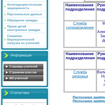
Антитеррористическая
Наименование
Рук
защищенность
подразделения
под
Персональные данные
Обращение граждан
Служба
М
Прием детей
сопровождения
иностранных граждан
Але
За
Снижение
бюрократической
д
нагрузки на учителей
Наименование
Рук
Информация
подразделения
под
Страницы учителей
Служба
Вал
Обухова Н.В.
Странички классов
здоровья
Н
Майорова О.А.
Косова Л.А.
MO учителей
Голосенко С.С.
Иванова С.А.
МО учителей начальных
классов
Цветкова Ю.В.
Сенюшкина Л.А.
Статистика
МО математического
Федорова Ю.А.
Яковлева А.А.
цикла
Расписание заняти
Расписание заняти
Миловидова Е.В.
Кульчицкая Н.Б.
МО учителей русского