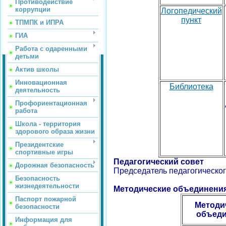
Противодействие
коррупции
Логопедический
пункт
ТПМПК и ИПРА
ГИА
Работа с одаренными
детьми
Актив школы
Инновационная
Библиотека
деятельность
Профориентационная
работа
Школа - территория
здорового образа жизни
Президентские
спортивные игры
Педагогический совет
Дорожная безопасность
Председатель педагогическо
Безопасность
жизнедеятельности
Методические объединения
Паспорт пожарной
Методи
безопасности
объеди
Информация для