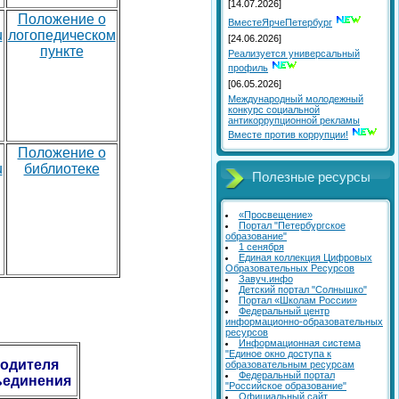
[14.07.2026]
Положение о
ВместеЯрчеПетербург
u
логопедическом
[24.06.2026]
пункте
Реализуется универсальный
профиль
[06.05.2026]
Международный молодежный
конкурс социальной
антикоррупционной рекламы
Вместе против коррупции!
Положение о
u
библиотеке
Полезные ресурсы
«Просвещение»
Портал "Петербургское
образование"
1 сенября
Единая коллекция Цифровых
Образовательных Ресурсов
Завуч.инфо
Детский портал "Солнышко"
Портал «Школам России»
Федеральный центр
информационно-образовательных
ресурсов
Информационная система
"Единое окно доступа к
одителя
образовательным ресурсам
Федеральный портал
ъединения
"Российское образование"
Официальный сайт