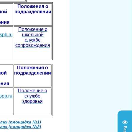
Положения о
ной
подразделении
ения
Положение о
spb.ru
школьной
службе
сопровождения
Положения о
ной
подразделении
ения
Положение о
spb.ru
службе
здоровья
улах (площадка №1)
улах (площадка №2)