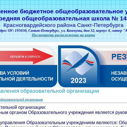
венное бюджетное общеобразовательное 
редняя общеобразовательная школа № 14
Красногвардейского района Санкт-Петербурга
дрес ОУ: 195030,
Санкт-Петербург,
ул. Коммуны, дом 32, корпус 4, литер "
Посмотреть расположение на карте
авления образовательной организации
образовательной организации
тельной организации:
ным органом Образовательного учреждения является руко
 управления Образовательным учреждением являются: Об