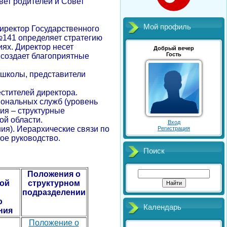
вет родителей и Совет
Мой профиль
Директор Государственного
141 определяет стратегию
ях. Директор несет
Добрый вечер
Гость
 создает благоприятные
т школы, представители
естителей директора.
иональных служб (уровень
ия – структурные
ой области.
Вход
ия). Иерархические связи по
Регистрация
ое руководство.
Поиск
Положения о
ой
структурном
подразделении
ного
Календарь
ния
П
оложение о