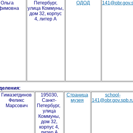
Ольга
Петербург,
ОДОД
141@obr.gov.s
фимовна
улица Коммуны,
дом 32, корпус
4, литер А
деления:
Гимазетдинов
195030,
Страница
school-
Феликс
Санкт-
музея
141@obr.gov.spb.r
Марсович
Петербург,
улица
Коммуны,
дом 32,
корпус 4,
литер А