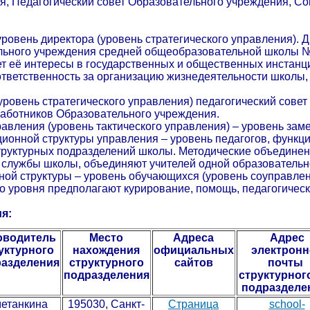
, Педагогический совет Образовательного учреждения, Со
уровень директора (уровень стратегического управления). 
ьного учреждения средней общеобразовательной школы №
т её интересы в государственных и общественных инстанци
тветственность за организацию жизнедеятельности школы,
(уровень стратегического управления) педагогический сове
работников Образовательного учреждения.
равления (уровень тактического управления) – уровень зам
ионной структуры управления – уровень педагогов, функц
труктурных подразделений школы. Методические объединен
 службы школы, объединяют учителей одной образовательн
ой структуры – уровень обучающихся (уровень соуправлен
о уровня предполагают курирование, помощь, педагогическ
я:
оводитель
Место
Адреса
Адрес
уктурного
нахождения
официальных
электронн
азделения
структурного
сайтов
почты
подразделения
структур
подразделе
етанкина
195030, Санкт-
Страница
school-