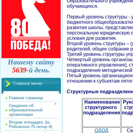
Образовательного учреждения
обучающихся.
Первый уровень структуры - 
бюджетного общеобразовател
развития школы, представляе
персональную юридическую о
условия для развития.
Второй уровень структуры – 
родителей, общее собрание 
Третий уровень структуры уп
Четвертый уровень организац
Нашему сайту
оперативного управления), с
5639
-й день.
подразделения методической
Пятый уровень организационн
отношению к субъектам пятог
Главное меню
Структурные подразделени
Главная страница
Наименование
Рук
Сведения об
структурного
стр
образовательной
подразделения
подр
организации
Вторая площадка. (ш.
Рябовское 75 литер А)
ОДОД
См