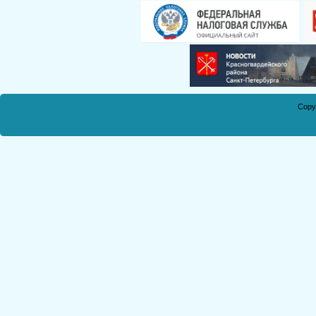
Смирнова Н.С.
Кобикова Н.Э.
Танич В.А.
Сметанкина О.Е.
Ухлина Е.Б.
Дуреева Л.А.
Copy
Богданов Р.П.
Круковская В.М.
Соболева Н.А.
Замураева С.А.
Мкртчян С.А.
Куклина З.Н.
Коняшкин А.И.
Шкредова С.Л.
Костикова А.А.
Мкртчян Р.П.