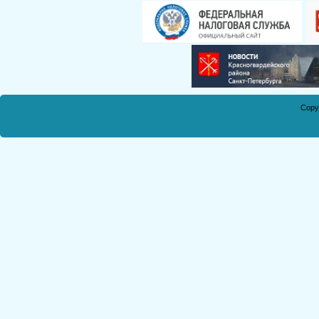
Смирнова Н.С.
Кобикова Н.Э.
Танич В.А.
Сметанкина О.Е.
Ухлина Е.Б.
Дуреева Л.А.
Copy
Богданов Р.П.
Круковская В.М.
Соболева Н.А.
Замураева С.А.
Мкртчян С.А.
Куклина З.Н.
Коняшкин А.И.
Шкредова С.Л.
Костикова А.А.
Мкртчян Р.П.