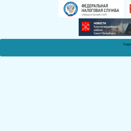
Смирнова Н.С.
Кобикова Н.Э.
Танич В.А.
Сметанкина О.Е.
Ухлина Е.Б.
Дуреева Л.А.
Copy
Богданов Р.П.
Круковская В.М.
Соболева Н.А.
Замураева С.А.
Мкртчян С.А.
Куклина З.Н.
Коняшкин А.И.
Шкредова С.Л.
Костикова А.А.
Мкртчян Р.П.