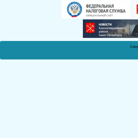
Смирнова Н.С.
Кобикова Н.Э.
Танич В.А.
Сметанкина О.Е.
Ухлина Е.Б.
Дуреева Л.А.
Copy
Богданов Р.П.
Круковская В.М.
Соболева Н.А.
Замураева С.А.
Мкртчян С.А.
Куклина З.Н.
Коняшкин А.И.
Шкредова С.Л.
Костикова А.А.
Мкртчян Р.П.