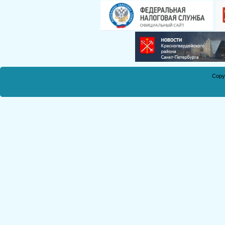
Смирнова Н.С.
Кобикова Н.Э.
Танич В.А.
Сметанкина О.Е.
Ухлина Е.Б.
Дуреева Л.А.
Copy
Богданов Р.П.
Круковская В.М.
Соболева Н.А.
Замураева С.А.
Мкртчян С.А.
Куклина З.Н.
Коняшкин А.И.
Шкредова С.Л.
Костикова А.А.
Мкртчян Р.П.