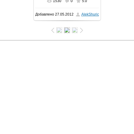
1530
0
5.0
Добавлено
27.05.2012
AlekShuric