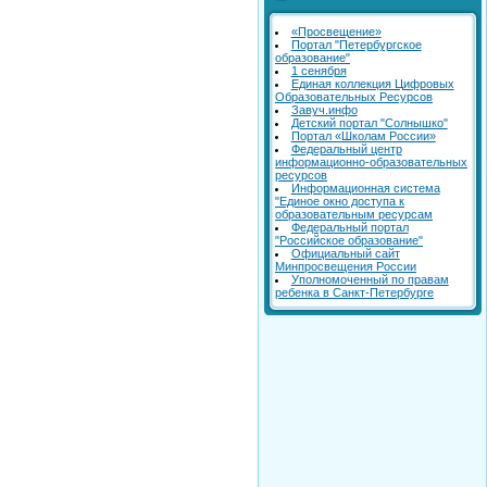
«Просвещение»
Портал "Петербургское
образование"
1 сенября
Единая коллекция Цифровых
Образовательных Ресурсов
Завуч.инфо
Детский портал "Солнышко"
Портал «Школам России»
Федеральный центр
информационно-образовательных
ресурсов
Информационная система
"Единое окно доступа к
образовательным ресурсам
Федеральный портал
"Российское образование"
Официальный сайт
Минпросвещения России
Уполномоченный по правам
ребенка в Санкт-Петербурге