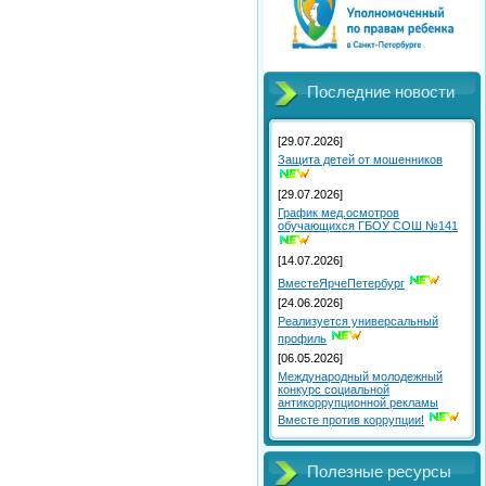
Последние новости
[29.07.2026]
Защита детей от мошенников
[29.07.2026]
График мед.осмотров
обучающихся ГБОУ СОШ №141
[14.07.2026]
ВместеЯрчеПетербург
[24.06.2026]
Реализуется универсальный
профиль
[06.05.2026]
Международный молодежный
конкурс социальной
антикоррупционной рекламы
Вместе против коррупции!
Полезные ресурсы