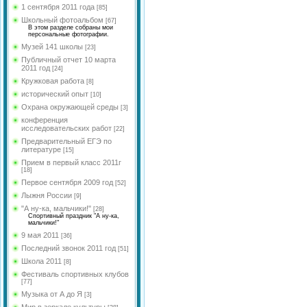
языка и литературы
Долгова Л.И.
Федорова Ю.А.
1 сентября 2011 года
[85]
МО учителей
Школьный фотоальбом
[67]
Рябцева М.Л.
Обухова Н.В.
естественно-научного
В этом разделе собраны мои
персональные фотографии.
цикла
Цветкова А.Н.
Кобикова Н.Э.
Музей 141 школы
[23]
<
МО учителей социально-
Шишкина А.С.
Публичный отчет 10 марта
гуманитарного и
Голосенко С.С.
2011 год
[24]
эстетического цикла
Гимазетдинов Ф. М.
Кружковая работа
[8]
Цветкова Ю.В.
МО учителей английского
Боровик А.Р.
исторический опыт
[10]
языка
Цветкова А.Н.
Охрана окружающей среды
[3]
Сенюшкина Л.А.
МО классных
Сухинина З.И.
конференция
<
руководителей
исследовательских работ
[22]
Хижняк Е.И.
Шрейбер И.А.
Предварительный ЕГЭ по
литературе
[15]
Косова Л.А.
Николаева О.В.
Прием в первый класс 2011г
Рус.яз и лит-ра
[18]
Первое сентября 2009 год
[52]
Романова Н.В.
Лыжня России
[9]
Губарева Р.В.
"А ну-ка, мальчики!"
[28]
Спортивный праздник "А ну-ка,
Чистякова B.Y.
мальчики!"
9 мая 2011
[36]
Косова К.П.
Последний звонок 2011 год
[51]
Новик Д.В.
Школа 2011
[8]
Миронова Е.Ю.
Фестиваль спортивных клубов
[77]
Святенко А.В.
Музыка от А до Я
[3]
Мир в зеркале культуры