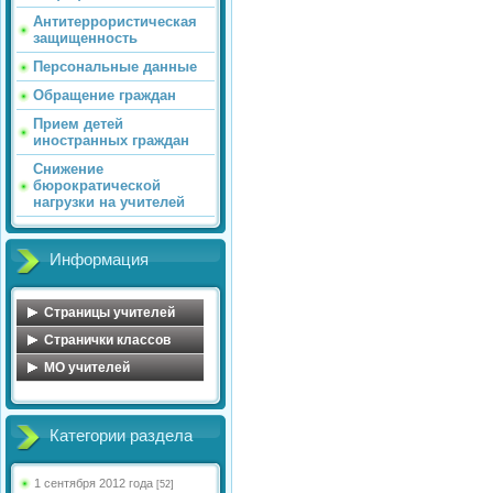
Антитеррористическая
защищенность
Персональные данные
Обращение граждан
Прием детей
иностранных граждан
Снижение
бюрократической
нагрузки на учителей
Информация
Страницы учителей
Обухова Н.В.
Странички классов
Майорова О.А.
Косова Л.А.
MO учителей
Голосенко С.С.
Иванова С.А.
МО учителей начальных
классов
Цветкова Ю.В.
Сенюшкина Л.А.
Категории раздела
МО математического
Федорова Ю.А.
Яковлева А.А.
цикла
Миловидова Е.В.
Кульчицкая Н.Б.
МО учителей русского
1 сентября 2012 года
[52]